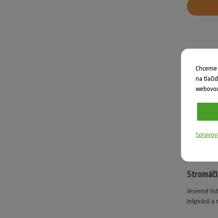
Chceme V
na tlači
webovou
Spravov
Stromáči
Jesenné list
inšpirácií a