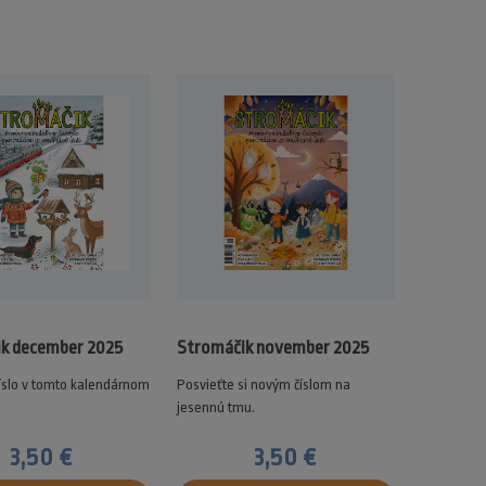
k december 2025
Stromáčik november 2025
íslo v tomto kalendárnom
Posvieťte si novým číslom na
jesennú tmu.
3,50 €
3,50 €