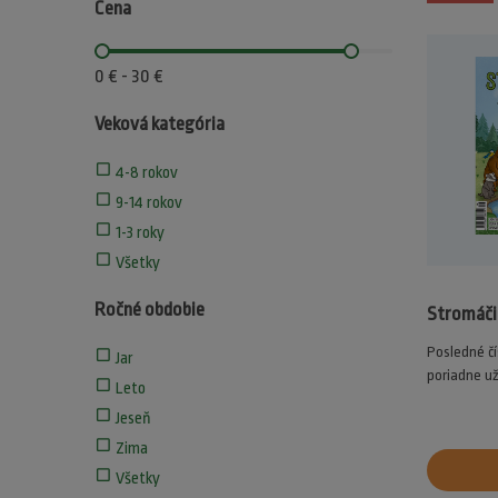
Cena
0 € - 30 €
Veková kategória
check_box_outline_blank
4-8 rokov
check_box_outline_blank
9-14 rokov
check_box_outline_blank
1-3 roky
check_box_outline_blank
Všetky
Ročné obdobie
Stromáči
Posledné čí
check_box_outline_blank
Jar
poriadne už
check_box_outline_blank
Leto
check_box_outline_blank
Jeseň
check_box_outline_blank
Zima
check_box_outline_blank
Všetky