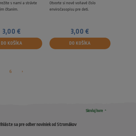
režite s nami a strávte
Otvorte si nové voňavé číslo
ým čítaním.
enviročasopisu pre deti.
3,00 €
3,00 €
DO KOŠÍKA
DO KOŠÍKA
6
›
arrow_drop_up
Skroluj hore
ihláste sa pre odber noviniek od Stromákov