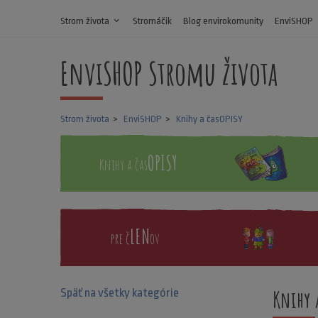
Strom života
expand_more
Stromáčik
Blog envirokomunity
EnviSHOP
EnviSHOP Stromu života
Strom života
EnviSHOP
Knihy a časOPISY
OPISY
Knihy a čas
LEN
pre č
ov
Knihy 
Späť na všetky kategórie