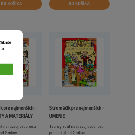
DO KOŠÍKA
DO KOŠÍKA
liknite
uto
k pre najmenších -
Stromáčik pre najmenších -
Y A MATERIÁLY
UMENIE
it na rozvoj osobnosti
Tvorivý zošit na rozvoj osobnosti
 od 2 rokov.
pre deti už od 2 rokov.