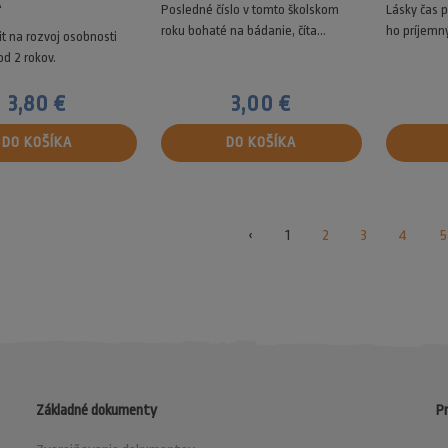
Á
Posledné číslo v tomto školskom
Lásky čas p
roku bohaté na bádanie, číta...
ho príjemn
it na rozvoj osobnosti
od 2 rokov.
3,80 €
3,00 €
DO KOŠÍKA
DO KOŠÍKA
‹
1
2
3
4
5
Základné dokumenty
Pr