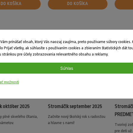
DO KOŠÍKA
DO KOŠÍKA
ám prinášať obsah, ktorý Vás naozaj zaujíma, preto používame súbory cookies. K
dlo Prijať všetky, ak súhlasíte s používaním cookies a zbieraním štatistických dát to
 stránkou pre účely zobrazovania relevantného obsahu a reklamy.
Súhlas
ať možnosti
k október 2025
Stromáčik september 2025
Stromáči
PREDMET
y plné skvelého čítania,
Začnite nový školský rok s radosťou
 námetov.
a hlavne s nami!
Tvorivý zoš
pre deti už