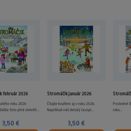
k február 2026
Stromáčik január 2026
Stromáči
utého roku 2026
Čítajte kvalitne aj v roku 2026.
Posledné č
alšie číslo plné dobréh...
Napríklad náš detský časopi...
roku...
3,50 €
3,50 €