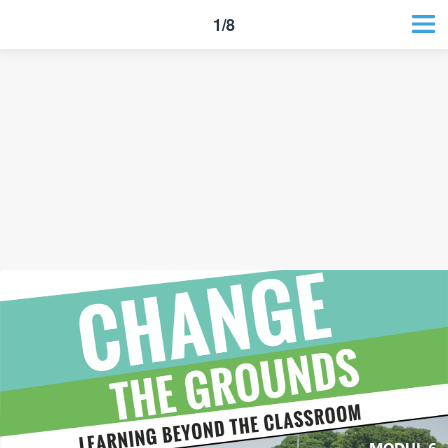
1/8
MODUL 6