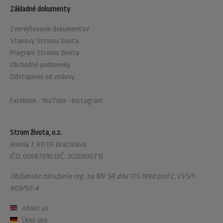
Základné dokumenty
Zverejňovanie dokumentov
Stanovy Stromu života
Program Stromu života
Obchodné podmienky
Odstúpenie od zmluvy
Facebook
•
YouTube
•
Instagram
Strom života, o.z.
Jelenia 7, 811 05 Bratislava
IČO: 00587010 DIČ: 2020830713
Občianske združenie reg. na MV SR dňa 17.5.1990 pod č. VVS/1-
909/90-4
About us
Über uns