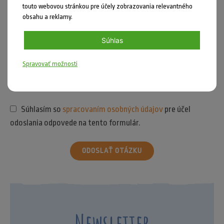
touto webovou stránkou pre účely zobrazovania relevantného
obsahu a reklamy.
Súhlas
Spravovať možnosti
Súhlasím so
spracovaním osobných údajov
pre účel
odoslania odpovede na tento formulár.
ODOSLAŤ OTÁZKU
Newsletter