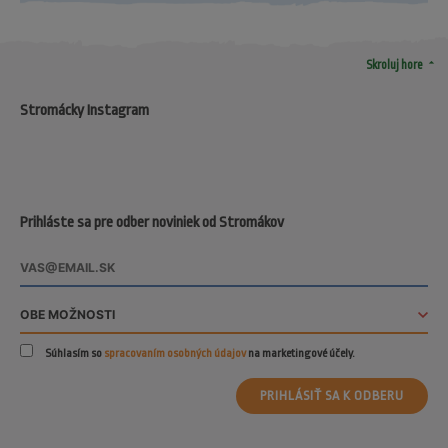
arrow_drop_up
Skroluj hore
Stromácky Instagram
Prihláste sa pre odber noviniek od Stromákov
Súhlasím so
spracovaním osobných údajov
na marketingové účely.
PRIHLÁSIŤ SA K ODBERU