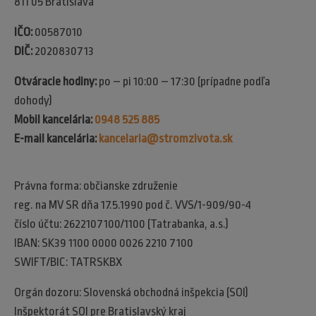
811 05 Bratislava
IČO:
00587010
DIČ:
2020830713
Otváracie hodiny:
po – pi 10:00 – 17:30 (prípadne podľa
dohody)
Mobil kancelária:
0948 525 885
E-mail kancelária:
kancelaria@stromzivota.sk
Právna forma: občianske združenie
reg. na MV SR dňa 17.5.1990 pod č. VVS/1-909/90-4
číslo účtu: 2622107100/1100 (Tatrabanka, a.s.)
IBAN: SK39 1100 0000 0026 2210 7100
SWIFT/BIC: TATRSKBX
Orgán dozoru: Slovenská obchodná inšpekcia (SOI)​
Inšpektorát SOI pre Bratislavský kraj​