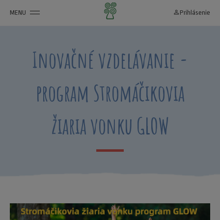
MENU
person_outline
Prihlásenie
Inovačné vzdelávanie -
program Stromáčikovia
žiaria vonku GLOW