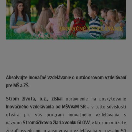
Absolvujte inovačné vzdelávanie o outdoorovom vzdelávaní
pre MŠ a ZŠ.
Strom života, o.z., získal
oprávnenie na poskytovanie
Inovačného vzdelávania od MŠVVaM SR
a v tejto súvislosti
otvára pre vás program inovačného vzdelávania s
názvom
Stromáčikovia žiaria vonku GLOW
, v ktorom môžete
získať osvedčenie o absolvovaní vzdelávania v rozsahu 50