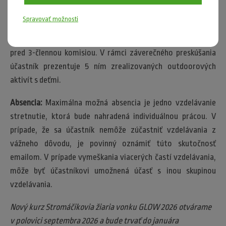
pokynov lektorov. Počas vzdelávania je potrebné mať dobré
Spravovať možnosti
internetové pripojenie a zapnutú kameru počas každého
stretnutia. Vzdelávanie je ukončené záverečnou skúškou
pred 3-člennou komisiou. V rámci záverečného preskúšania
účastník prezentuje 5 ním zrealizovaných outdoorových
aktivít s deťmi.
Absencia:
Maximálna možná absencia je jedno vzdelávanie
stretnutie, ktorá bude nahradená individuálnou prácou. V
prípade, že sa účastník nemôže zúčastniť vzdelávania z
vážneho dôvodu, je povinný oznámiť túto skutočnosť
emailom. V prípade vymeškania viacerých častí vzdelávania,
môže byť účastníkovi umožnená účasť s inou skupinou
vzdelávania.
Nový kurz Stromáčikovia žiaria vonku GLOW 2026 otvárame
v polovici septembra 2026 a bude trvať do januára