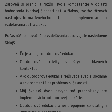
Zároveň si prehĺbi a rozšíri svoje kompetencie v oblasti
hodnotenia tvorivej činnosti detí a žiakov, tvorby rôznych
nástrojov formatívneho hodnotenia a ich implementácie do
vzdelávania detí a žiakov.
Počas nášho inovačného vzdelávania absolvujete nasledovné
témy:
Čo je a nie je outdoorová edukácia.
Outdoorové aktivity v štyroch hlavných
kontextoch.
Ako outdoorová edukácia rieši vzdelávacie, sociálne
a environmentálne problémy súčasnosti.
Môj školský dvor, nevyhnutné predpoklady pre
implementáciu outdoorovej edukácie.
Outdoorová edukácia a jej prepojenie so štátnym