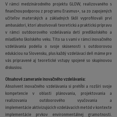
V rámci medzinárodného projektu GLOW, realizovaného s
finančnou podporou z programu Erasmus+, sa zo zapojených
učiteľov materských a základných škôl vyprofilovali prví
ambasádori, ktorí absolvovali teoretickú a praktickú prípravu
v rámci outdoorového vzdelávania detí predškolského a
mladšieho školského veku. Títo sa s vami v rámci inovačného
vzdelávania podelia o svoje skúsenosti s outdoorovou
edukáciou na Slovensku, plus každý vzdelávací deň máme pre
vás pripravené aj teoretické vstupy spojené so skupinovou
diskusiou.
Obsahové zameranie inovačného vzdelávania:
Absolvent inovačného vzdelávania si prehĺbi a rozšíri svoje
kompetencie v oblasti plánovania, projektovania a
realizovania outdoorového vyučovania a
implementácie aktivizujúcich vzdelávacích metód v kontexte
implementácie prvkov environmentálnej gramotnosti.