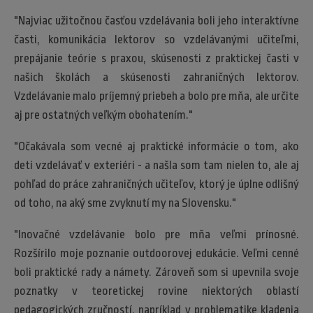
"Najviac užitočnou časťou vzdelávania boli jeho interaktívne
časti, komunikácia lektorov so vzdelávanými učiteľmi,
prepájanie teórie s praxou, skúsenosti z praktickej časti v
našich školách a skúsenosti zahraničných lektorov.
Vzdelávanie malo príjemný priebeh a bolo pre mňa, ale určite
aj pre ostatných veľkým obohatením."
"Očakávala som vecné aj praktické informácie o tom, ako
deti vzdelávať v exteriéri - a našla som tam nielen to, ale aj
pohľad do práce zahraničných učiteľov, ktorý je úplne odlišný
od toho, na aký sme zvyknutí my na Slovensku."
"Inovačné vzdelávanie bolo pre mňa veľmi prínosné.
Rozšírilo moje poznanie outdoorovej edukácie. Veľmi cenné
boli praktické rady a námety. Zároveň som si upevnila svoje
poznatky v teoretickej rovine niektorých oblastí
pedagogických zručností, napríklad v problematike kladenia