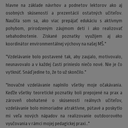
hlavne na základe návrhov a podnetov lektorov ako aj
osobných skúseností a prezentácií ostatných učiteľov.
Naučila som sa, ako viac prepájať edukáciu s aktívnym
pohybom, prirodzeným záujmom detí i ako realizovať
sebahodnotenie. Získané poznatky využijem aj ako
koordinátor environmentálnej výchovy na našej MŠ."
"Vzdelávanie bolo postavené tak, aby zaujalo, motivovalo,
neunavovalo a v každej časti prinieslo niečo nové. Nie je čo
vytknúť. Snáď jedine to, že to už skončilo."
"Inovačné vzdelávanie naplnilo všetky moje očakávania.
Keďže všetky teoretické poznatky boli prepojené na prax a
zároveň obohatené o skúsenosti reálnych učiteľov,
vzdelávanie bolo mimoriadne atraktívne, pútavé a poskytlo
mi veľa nových nápadov na realizovanie outdoorového
vyučovania v rámci mojej pedagickej praxi.."