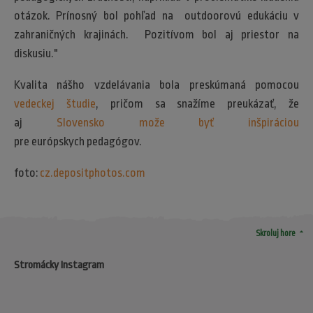
otázok. Prínosný bol pohľad na outdoorovú edukáciu v
zahraničných krajinách. Pozitívom bol aj priestor na
diskusiu."
Kvalita nášho vzdelávania bola preskúmaná pomocou
vedeckej študie
, pričom sa snažíme preukázať, že
aj
Slovensko može byť inšpiráciou
pre európskych pedagógov.
foto:
cz.depositphotos.com
arrow_drop_up
Skroluj hore
Stromácky Instagram