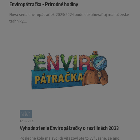
Enviropátračka - Prírodné hodiny
Nová séria enviropátračiek 2023/2024 bude obsahovať aj manažérske
techniky....
Súťaže
12.06.2023
Vyhodnotenie Enviropátračky o rastlinách 2023
Posledné kolo má svojich víťazov! Ste to vy? Jasne, že áno.