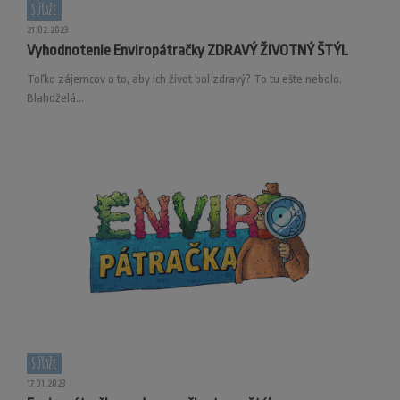
Súťaže
21.02.2023
Vyhodnotenie Enviropátračky ZDRAVÝ ŽIVOTNÝ ŠTÝL
Toľko zájemcov o to, aby ich život bol zdravý? To tu ešte nebolo.
Blahoželá...
Súťaže
17.01.2023