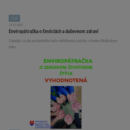
Súťaže
22.02.2023
Enviropátračka o Emóciách a duševnom zdraví
Zapojte sa do posledného kola obľúbenej súťaže v tomto školkskom
roku.