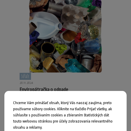
Súťaže
20.11.2024
Enviropátračka o odpade
Pokračujeme tretím kolom. Vyskúšajte a učte sa pre život.
Chceme Vám prinášať obsah, ktorý Vás naozaj zaujíma, preto
používame súbory cookies. Kliknite na tlačidlo Prijať všetky, ak
súhlasíte s používaním cookies a zbieraním štatistických dát
touto webovou stránkou pre účely zobrazovania relevantného
obsahu a reklamy.