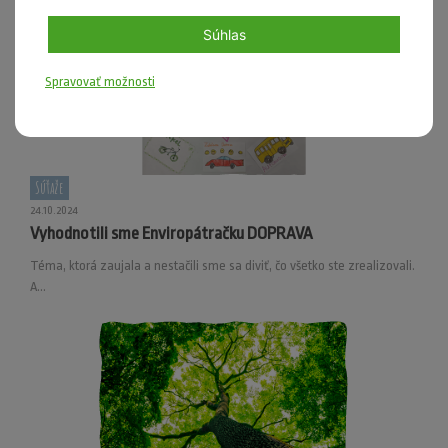
Súhlas
Spravovať možnosti
Súťaže
24.10.2024
Vyhodnotili sme Enviropátračku DOPRAVA
Téma, ktorá zaujala a nestačili sme sa diviť, čo všetko ste zrealizovali.
A...