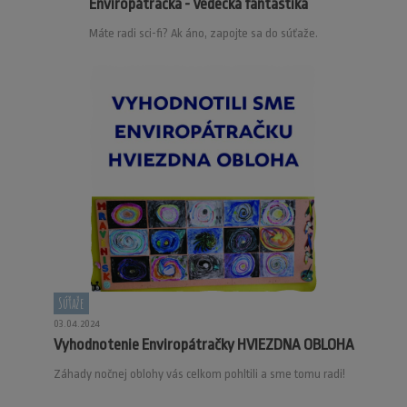
Enviropátračka - Vedecká fantastika
Máte radi sci-fi? Ak áno, zapojte sa do súťaže.
Súťaže
03.04.2024
Vyhodnotenie Enviropátračky HVIEZDNA OBLOHA
Záhady nočnej oblohy vás celkom pohltili a sme tomu radi!