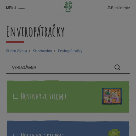
MENU
person_outline
Prihlásenie
Enviropátračky
Strom života
Stromoviny
Enviropátračky
Novinky zo stromu