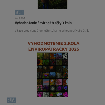
Súťaže
22.12.2025
Vyhodnotenie Enviropátračky 3.kolo
V čase predvianočnom ešte stíhame vyhodnotiť vaše úsilie.
Súťaže