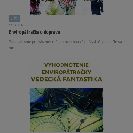
Súťaže
26.08.2024
Enviropátračka o doprave
Pripravili sme pre vás novú sériu enviropátračiek. Vyskúšajte a učte sa
pre...