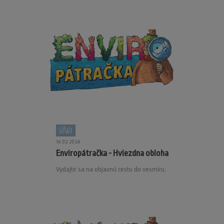
Súťaže
16.02.2024
Enviropátračka - Hviezdna obloha
Vydajte sa na objavnú cestu do vesmíru.