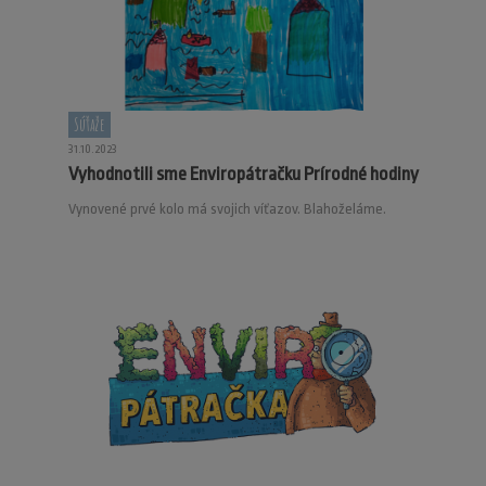
Súťaže
31.10.2023
Vyhodnotili sme Enviropátračku Prírodné hodiny
Vynovené prvé kolo má svojich víťazov. Blahoželáme.