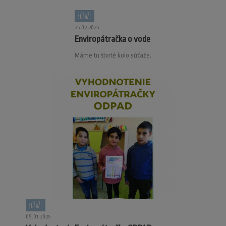
Súťaže
25.02.2025
Enviropátračka o vode
Máme tu štvrté kolo súťaže.
Súťaže
09.01.2025