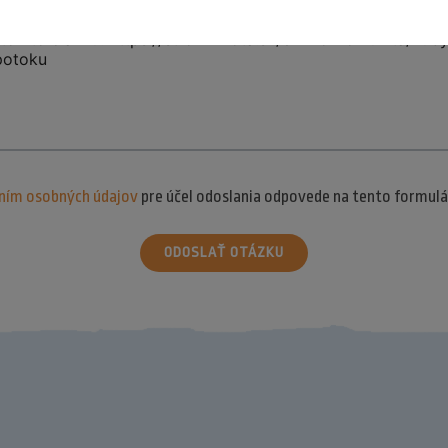
ním osobných údajov
pre účel odoslania odpovede na tento formulá
ODOSLAŤ OTÁZKU