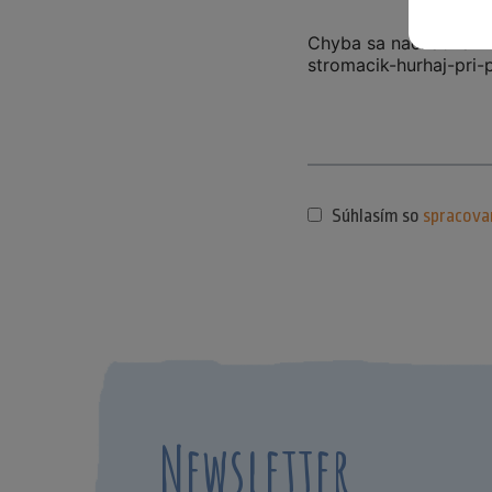
Súhlasím so
spracova
Newsletter