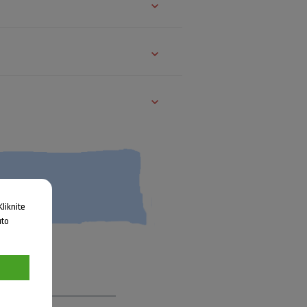
liknite
uto