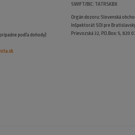
SWIFT/BIC: TATRSKBX
Orgán dozoru: Slovenská obchodn
Inšpektorát SOI pre Bratislavský 
Prievozská 32, P.O.Box: 5, 820 0
(prípadne podľa dohody)
ota.sk