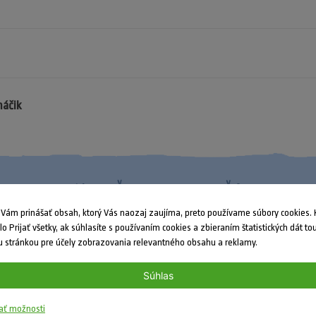
máčik
Nenašli ste odpoveď?
ám prinášať obsah, ktorý Vás naozaj zaujíma, preto používame súbory cookies. K
dlo Prijať všetky, ak súhlasíte s používaním cookies a zbieraním štatistických dát to
 stránkou pre účely zobrazovania relevantného obsahu a reklamy.
Súhlas
ať možnosti