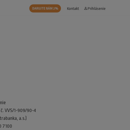
Kontakt
person_outline
Prihlásenie
DARUJTE NÁM 2%
nie
d č. VVS/1-909/90-4
rabanka, a.s.)
0 7100