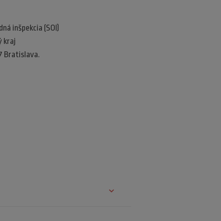
á inšpekcia (SOI)​
kraj​
7 Bratislava.