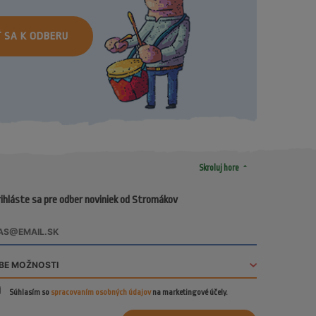
Ť SA K ODBERU
arrow_drop_up
Skroluj hore
ihláste sa pre odber noviniek od Stromákov
Súhlasím so
spracovaním osobných údajov
na marketingové účely.