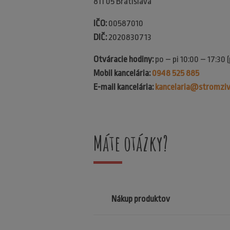
811 05 Bratislava
IČO:
00587010
DIČ:
2020830713
Otváracie hodiny:
po – pi 10:00 – 17:30 
Mobil kancelária:
0948 525 885
E-mail kancelária:
kancelaria@stromziv
Máte otázky?
Nákup produktov