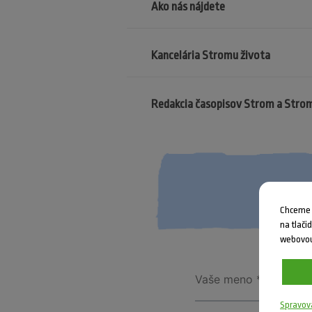
Ako nás nájdete
Kancelária Stromu života
Redakcia časopisov Strom a Stro
Chceme V
na tlači
webovou
Spravov