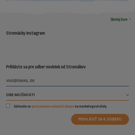
arrow_drop_up
Skroluj hore
Stromácky Instagram
Prihláste sa pre odber noviniek od Stromákov
Súhlasím so
spracovaním osobných údajov
na marketingové účely.
PRIHLÁSIŤ SA K ODBERU