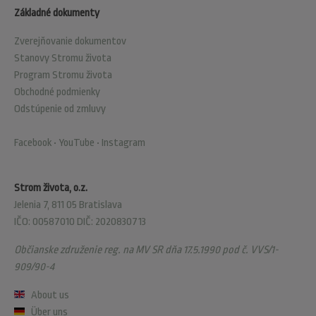
Základné dokumenty
Zverejňovanie dokumentov
Stanovy Stromu života
Program Stromu života
Obchodné podmienky
Odstúpenie od zmluvy
Facebook
•
YouTube
•
Instagram
Strom života, o.z.
Jelenia 7, 811 05 Bratislava
IČO: 00587010 DIČ: 2020830713
Občianske združenie reg. na MV SR dňa 17.5.1990 pod č. VVS/1-
909/90-4
About us
Über uns