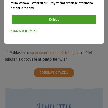
touto webovou stránkou pre účely zobrazovania relevantného
obsahu a reklamy.
Súhlas
Spravovať možnosti
Súhlasím so
spracovaním osobných údajov
pre účel
odoslania odpovede na tento formulár.
ODOSLAŤ OTÁZKU
Newsletter