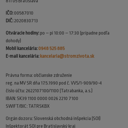
811 05 Bratislava
IČO:
00587010
DIČ:
2020830713
Otváracie hodiny:
po – pi 10:00 – 17:30 (prípadne podľa
dohody)
Mobil kancelária:
0948 525 885
E-mail kancelária:
kancelaria@stromzivota.sk
Právna forma: občianske združenie
reg. na MV SR dňa 17.5.1990 pod č. VVS/1-909/90-4
číslo účtu: 2622107100/1100 (Tatrabanka, a.s.)
IBAN: SK39 1100 0000 0026 2210 7100
SWIFT/BIC: TATRSKBX
Orgán dozoru: Slovenská obchodná inšpekcia (SOI)​
Inšpektorát SOI pre Bratislavský kraj​