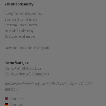
Základné dokumenty
Zverejňovanie dokumentov
Stanovy Stromu života
Program Stromu života
Obchodné podmienky
Odstúpenie od zmluvy
Facebook
•
YouTube
•
Instagram
Strom života, o.z.
Jelenia 7, 811 05 Bratislava
IČO: 00587010 DIČ: 2020830713
Občianske združenie reg. na MV SR dňa 17.5.1990 pod č. VVS/1-
909/90-4
About us
Über uns