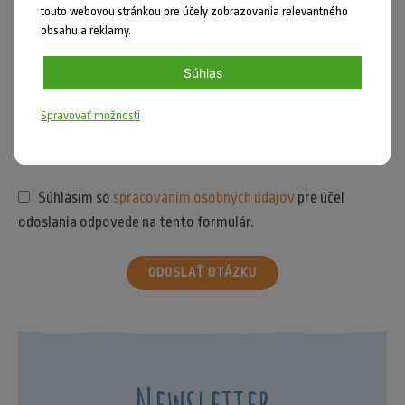
touto webovou stránkou pre účely zobrazovania relevantného
obsahu a reklamy.
Súhlas
Spravovať možnosti
Súhlasím so
spracovaním osobných údajov
pre účel
odoslania odpovede na tento formulár.
ODOSLAŤ OTÁZKU
Newsletter