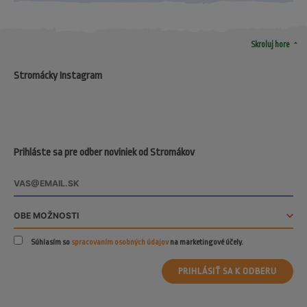
arrow_drop_up
Skroluj hore
Stromácky Instagram
Prihláste sa pre odber noviniek od Stromákov
Súhlasím so
spracovaním osobných údajov
na marketingové účely.
PRIHLÁSIŤ SA K ODBERU