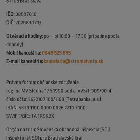
811 05 Bratislava
IČO:
00587010
DIČ:
2020830713
Otváracie hodiny:
po – pi 10:00 – 17:30 (prípadne podľa
dohody)
Mobil kancelária:
0948 525 885
E-mail kancelária:
kancelaria@stromzivota.sk
Právna forma: občianske združenie
reg. na MV SR dňa 17.5.1990 pod č. VVS/1-909/90-4
číslo účtu: 2622107100/1100 (Tatrabanka, a.s.)
IBAN: SK39 1100 0000 0026 2210 7100
SWIFT/BIC: TATRSKBX
Orgán dozoru: Slovenská obchodná inšpekcia (SOI)​
Inšpektorát SOI pre Bratislavský kraj​