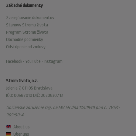
Základné dokumenty
Zverejňovanie dokumentov
Stanovy Stromu života
Program Stromu života
Obchodné podmienky
Odstúpenie od zmluvy
Facebook
•
YouTube
•
Instagram
Strom života, o.z.
Jelenia 7, 811 05 Bratislava
IČO: 00587010 DIČ: 2020830713
Občianske združenie reg. na MV SR dňa 17.5.1990 pod č. VVS/1-
909/90-4
About us
Über uns