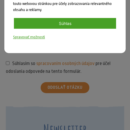
touto webovou stránkou pre účely zobrazovania relevantného
obsahu a reklamy.
Súhlas
Spravovať možnosti
Súhlasím so
spracovaním osobných údajov
pre účel
odoslania odpovede na tento formulár.
ODOSLAŤ OTÁZKU
Newsletter