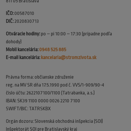
811 05 Bratislava
IČO:
00587010
DIČ:
2020830713
Otváracie hodiny:
po – pi 10:00 – 17:30 (prípadne podľa
dohody)
Mobil kancelária:
0948 525 885
E-mail kancelária:
kancelaria@stromzivota.sk
Právna forma: občianske združenie
reg. na MV SR dňa 17.5.1990 pod č. VVS/1-909/90-4
číslo účtu: 2622107100/1100 (Tatrabanka, a.s.)
IBAN: SK39 1100 0000 0026 2210 7100
SWIFT/BIC: TATRSKBX
Orgán dozoru: Slovenská obchodná inšpekcia (SOI)​
Inšpektorát SOI pre Bratislavský kraj​