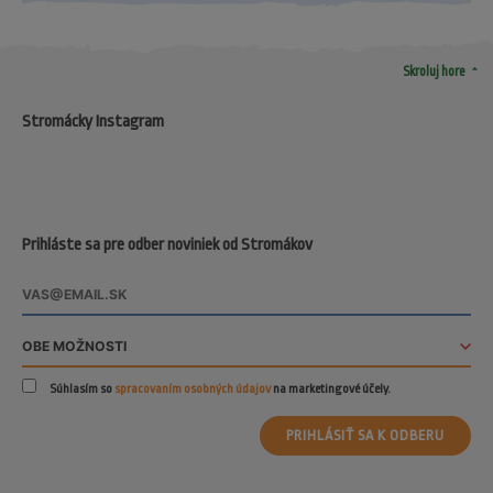
arrow_drop_up
Skroluj hore
Stromácky Instagram
Prihláste sa pre odber noviniek od Stromákov
Súhlasím so
spracovaním osobných údajov
na marketingové účely.
PRIHLÁSIŤ SA K ODBERU