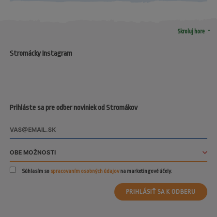
arrow_drop_up
Skroluj hore
Stromácky Instagram
Prihláste sa pre odber noviniek od Stromákov
Súhlasím so
spracovaním osobných údajov
na marketingové účely.
PRIHLÁSIŤ SA K ODBERU