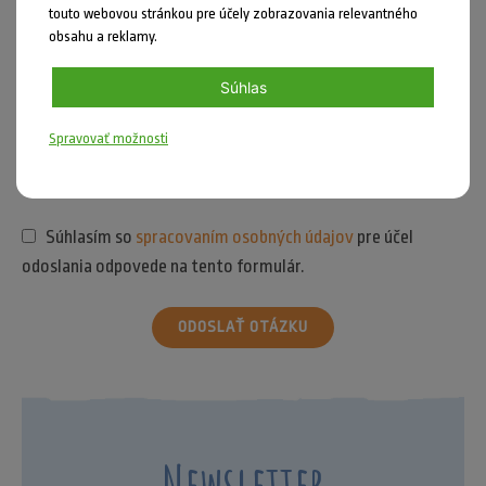
touto webovou stránkou pre účely zobrazovania relevantného
obsahu a reklamy.
Súhlas
Spravovať možnosti
Súhlasím so
spracovaním osobných údajov
pre účel
odoslania odpovede na tento formulár.
ODOSLAŤ OTÁZKU
Newsletter