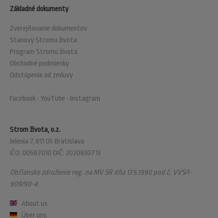
Základné dokumenty
Zverejňovanie dokumentov
Stanovy Stromu života
Program Stromu života
Obchodné podmienky
Odstúpenie od zmluvy
Facebook
•
YouTube
•
Instagram
Strom života, o.z.
Jelenia 7, 811 05 Bratislava
IČO: 00587010 DIČ: 2020830713
Občianske združenie reg. na MV SR dňa 17.5.1990 pod č. VVS/1-
909/90-4
About us
Über uns