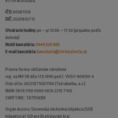
811 05 Bratislava
IČO:
00587010
DIČ:
2020830713
Otváracie hodiny:
po – pi 10:00 – 17:30 (prípadne podľa
dohody)
Mobil kancelária:
0948 525 885
E-mail kancelária:
kancelaria@stromzivota.sk
Právna forma: občianske združenie
reg. na MV SR dňa 17.5.1990 pod č. VVS/1-909/90-4
číslo účtu: 2622107100/1100 (Tatrabanka, a.s.)
IBAN: SK39 1100 0000 0026 2210 7100
SWIFT/BIC: TATRSKBX
Orgán dozoru: Slovenská obchodná inšpekcia (SOI)​
Inšpektorát SOI pre Bratislavský kraj​