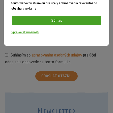
touto webovou stránkou pre účely zobrazovania relevantného
obsahu a reklamy.
Súhlas
Spravovať možnosti
Súhlasím so
spracovaním osobných údajov
pre účel
odoslania odpovede na tento formulár.
ODOSLAŤ OTÁZKU
Newsletter