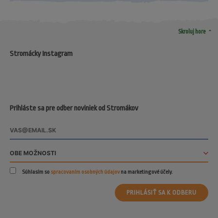
arrow_drop_up
Skroluj hore
Stromácky Instagram
Prihláste sa pre odber noviniek od Stromákov
Súhlasím so
spracovaním osobných údajov
na marketingové účely.
PRIHLÁSIŤ SA K ODBERU