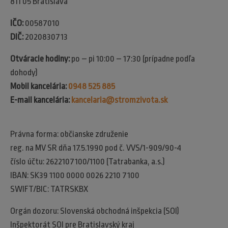
811 05 Bratislava
IČO:
00587010
DIČ:
2020830713
Otváracie hodiny:
po – pi 10:00 – 17:30 (prípadne podľa
dohody)
Mobil kancelária:
0948 525 885
E-mail kancelária:
kancelaria@stromzivota.sk
Právna forma: občianske združenie
reg. na MV SR dňa 17.5.1990 pod č. VVS/1-909/90-4
číslo účtu: 2622107100/1100 (Tatrabanka, a.s.)
IBAN: SK39 1100 0000 0026 2210 7100
SWIFT/BIC: TATRSKBX
Orgán dozoru: Slovenská obchodná inšpekcia (SOI)​
Inšpektorát SOI pre Bratislavský kraj​