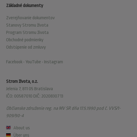
Základné dokumenty
Zverejňovanie dokumentov
Stanovy Stromu života
Program Stromu života
Obchodné podmienky
Odstúpenie od zmluvy
Facebook
•
YouTube
•
Instagram
Strom života, o.z.
Jelenia 7, 811 05 Bratislava
IČO: 00587010 DIČ: 2020830713
Občianske združenie reg. na MV SR dňa 17.5.1990 pod č. VVS/1-
909/90-4
About us
Über uns