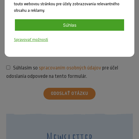
touto webovou stránkou pre účely zobrazovania relevantného
obsahu a reklamy.
Súhlas
Spravovať možnosti
Súhlasím so
spracovaním osobných údajov
pre účel
odoslania odpovede na tento formulár.
ODOSLAŤ OTÁZKU
Newsletter