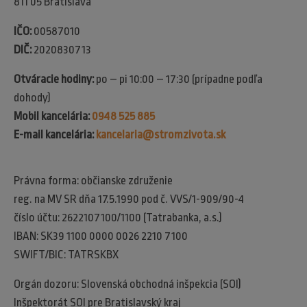
811 05 Bratislava
IČO:
00587010
DIČ:
2020830713
Otváracie hodiny:
po – pi 10:00 – 17:30 (prípadne podľa
dohody)
Mobil kancelária:
0948 525 885
E-mail kancelária:
kancelaria@stromzivota.sk
Právna forma: občianske združenie
reg. na MV SR dňa 17.5.1990 pod č. VVS/1-909/90-4
číslo účtu: 2622107100/1100 (Tatrabanka, a.s.)
IBAN: SK39 1100 0000 0026 2210 7100
SWIFT/BIC: TATRSKBX
Orgán dozoru: Slovenská obchodná inšpekcia (SOI)​
Inšpektorát SOI pre Bratislavský kraj​