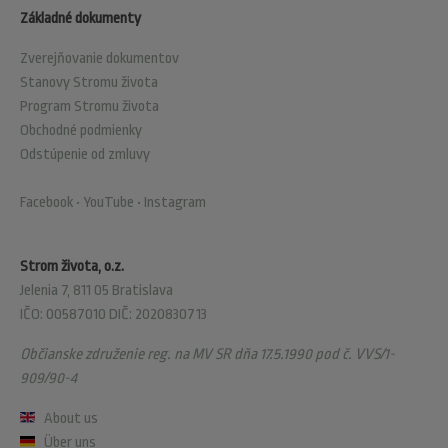
Základné dokumenty
Zverejňovanie dokumentov
Stanovy Stromu života
Program Stromu života
Obchodné podmienky
Odstúpenie od zmluvy
Facebook
•
YouTube
•
Instagram
Strom života, o.z.
Jelenia 7, 811 05 Bratislava
IČO: 00587010 DIČ: 2020830713
Občianske združenie reg. na MV SR dňa 17.5.1990 pod č. VVS/1-
909/90-4
About us
Über uns