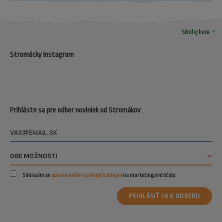
arrow_drop_up
Skroluj hore
Stromácky Instagram
Prihláste sa pre odber noviniek od Stromákov
Súhlasím so
spracovaním osobných údajov
na marketingové účely.
PRIHLÁSIŤ SA K ODBERU