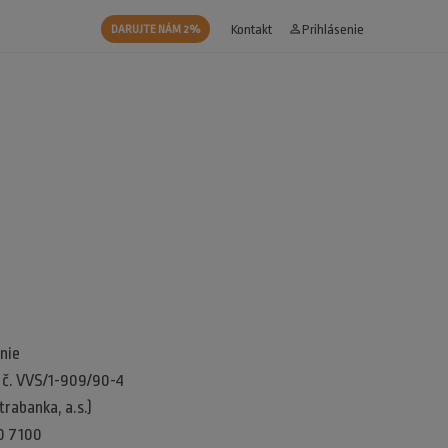
Kontakt
person_outline
Prihlásenie
DARUJTE NÁM 2%
nie
d č. VVS/1-909/90-4
rabanka, a.s.)
0 7100