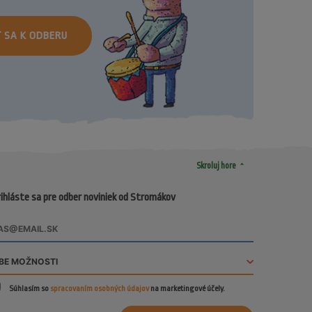
Ť SA K ODBERU
arrow_drop_up
Skroluj hore
ihláste sa pre odber noviniek od Stromákov
Súhlasím so
spracovaním osobných údajov
na marketingové účely.