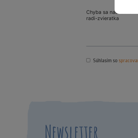
Súhlasím so
spracova
Newsletter