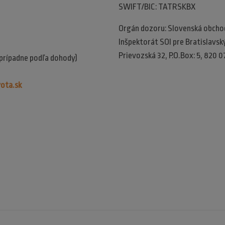
SWIFT/BIC: TATRSKBX
Orgán dozoru: Slovenská obchodn
Inšpektorát SOI pre Bratislavský 
Prievozská 32, P.O.Box: 5, 820 0
(prípadne podľa dohody)
ota.sk