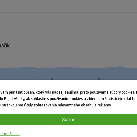
máčik
Nenašli ste odpoveď?
ám prinášať obsah, ktorý Vás naozaj zaujíma, preto používame súbory cookies. K
dlo Prijať všetky, ak súhlasíte s používaním cookies a zbieraním štatistických dát to
 stránkou pre účely zobrazovania relevantného obsahu a reklamy.
Súhlas
ať možnosti