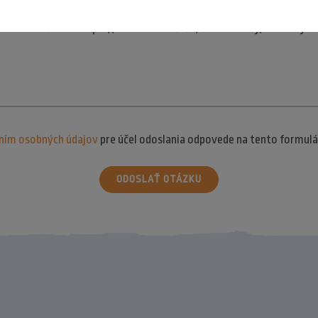
ním osobných údajov
pre účel odoslania odpovede na tento formulá
ODOSLAŤ OTÁZKU