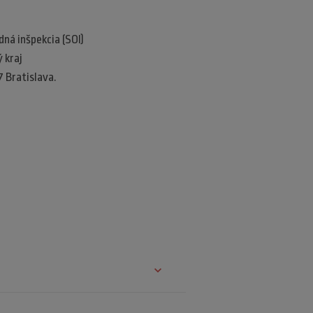
á inšpekcia (SOI)​
kraj​
7 Bratislava.