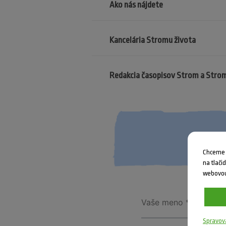
Ako nás nájdete
Kancelária Stromu života
Redakcia časopisov Strom a Stro
Chceme V
na tlači
webovou
Spravov