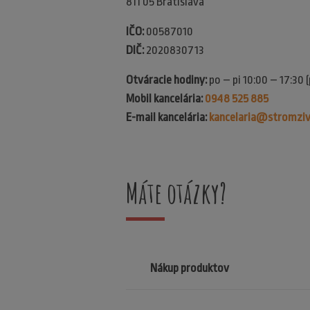
811 05 Bratislava
IČO:
00587010
DIČ:
2020830713
Otváracie hodiny:
po – pi 10:00 – 17:30 
Mobil kancelária:
0948 525 885
E-mail kancelária:
kancelaria@stromziv
Máte otázky?
Nákup produktov