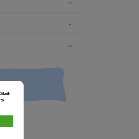
liknite
uto