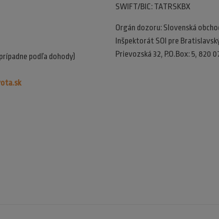
SWIFT/BIC: TATRSKBX
Orgán dozoru: Slovenská obchodn
Inšpektorát SOI pre Bratislavský 
Prievozská 32, P.O.Box: 5, 820 0
(prípadne podľa dohody)
ota.sk