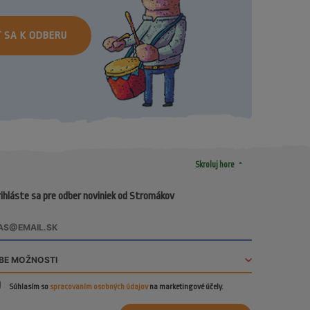
Ť SA K ODBERU
arrow_drop_up
Skroluj hore
ihláste sa pre odber noviniek od Stromákov
Súhlasím so
spracovaním osobných údajov
na marketingové účely.