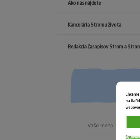
Ako nás nájdete
Kancelária Stromu života
Redakcia časopisov Strom a Stro
Chceme V
na tlači
webovou
Spravov