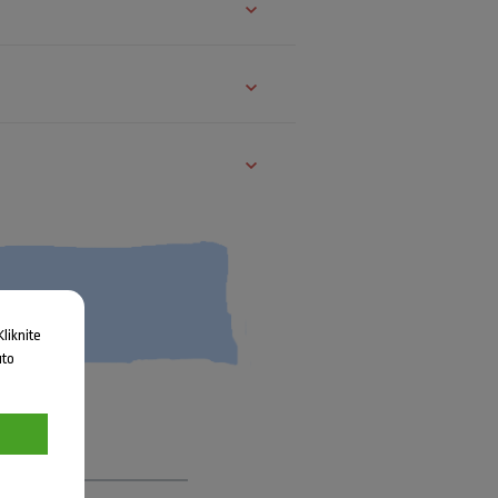
liknite
uto