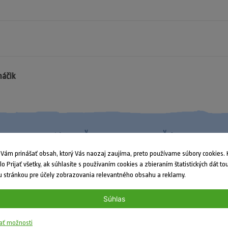
máčik
Nenašli ste odpoveď?
ám prinášať obsah, ktorý Vás naozaj zaujíma, preto používame súbory cookies. K
dlo Prijať všetky, ak súhlasíte s používaním cookies a zbieraním štatistických dát to
 stránkou pre účely zobrazovania relevantného obsahu a reklamy.
Súhlas
ať možnosti