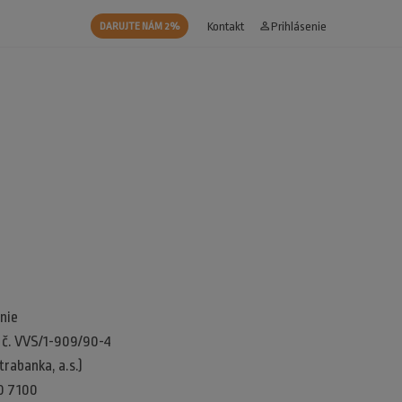
Kontakt
person_outline
Prihlásenie
DARUJTE NÁM 2%
nie
d č. VVS/1-909/90-4
rabanka, a.s.)
0 7100