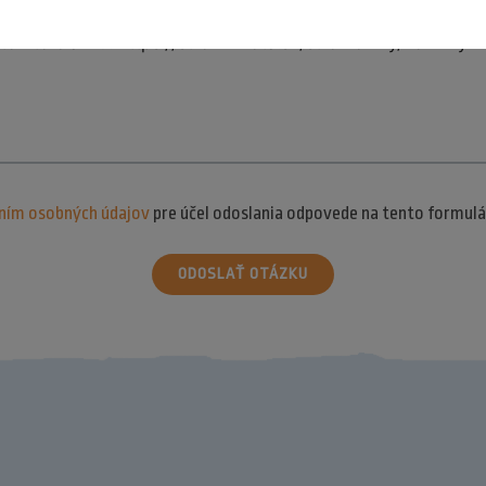
ním osobných údajov
pre účel odoslania odpovede na tento formulá
ODOSLAŤ OTÁZKU