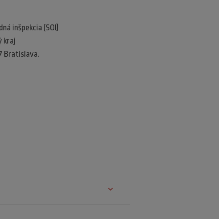
á inšpekcia (SOI)​
kraj​
7 Bratislava.