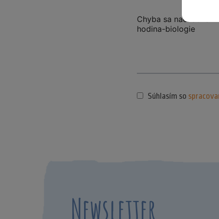
Súhlasím so
spracova
Newsletter