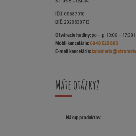
811 05 Bratislava
IČO:
00587010
DIČ:
2020830713
Otváracie hodiny:
po – pi 10:00 – 17:30 
Mobil kancelária:
0948 525 885
E-mail kancelária:
kancelaria@stromziv
Máte otázky?
Nákup produktov