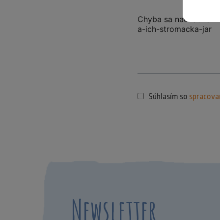
Súhlasím so
spracova
Newsletter