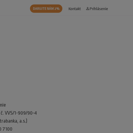
Kontakt
person_outline
Prihlásenie
DARUJTE NÁM 2%
nie
d č. VVS/1-909/90-4
rabanka, a.s.)
0 7100