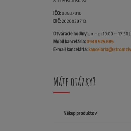
811 05 Bratislava
IČO:
00587010
DIČ:
2020830713
Otváracie hodiny:
po – pi 10:00 – 17:30 
Mobil kancelária:
0948 525 885
E-mail kancelária:
kancelaria@stromziv
Máte otázky?
Nákup produktov