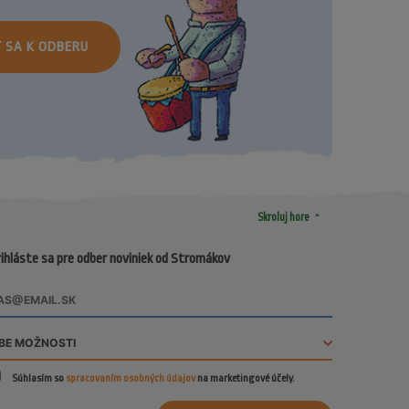
Ť SA K ODBERU
arrow_drop_up
Skroluj hore
ihláste sa pre odber noviniek od Stromákov
Súhlasím so
spracovaním osobných údajov
na marketingové účely.