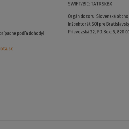
SWIFT/BIC: TATRSKBX
Orgán dozoru: Slovenská obchodn
Inšpektorát SOI pre Bratislavský 
Prievozská 32, P.O.Box: 5, 820 0
(prípadne podľa dohody)
ota.sk