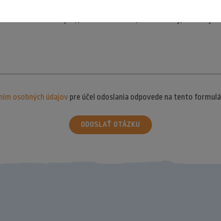
ním osobných údajov
pre účel odoslania odpovede na tento formulá
ODOSLAŤ OTÁZKU