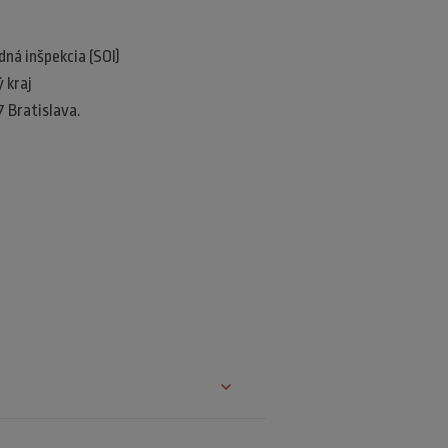
á inšpekcia (SOI)​
kraj​
7 Bratislava.