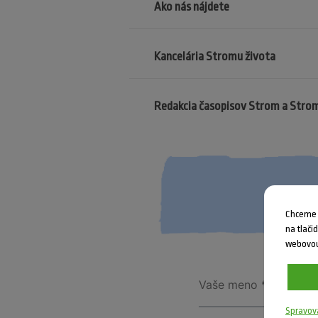
Ako nás nájdete
Kancelária Stromu života
Redakcia časopisov Strom a Stro
Chceme V
na tlači
webovou
Spravov