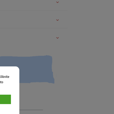
liknite
uto