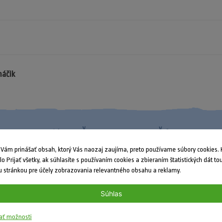
máčik
Nenašli ste odpoveď?
ám prinášať obsah, ktorý Vás naozaj zaujíma, preto používame súbory cookies. K
dlo Prijať všetky, ak súhlasíte s používaním cookies a zbieraním štatistických dát to
 stránkou pre účely zobrazovania relevantného obsahu a reklamy.
Súhlas
ať možnosti