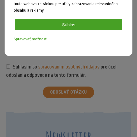
touto webovou stránkou pre účely zobrazovania relevantného
obsahu a reklamy.
Súhlas
Spravovať možnosti
Súhlasím so
spracovaním osobných údajov
pre účel
odoslania odpovede na tento formulár.
ODOSLAŤ OTÁZKU
Newsletter