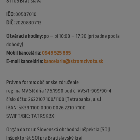
811 05 Bratislava
IČO:
00587010
DIČ:
2020830713
Otváracie hodiny:
po – pi 10:00 – 17:30 (prípadne podľa
dohody)
Mobil kancelária:
0948 525 885
E-mail kancelária:
kancelaria@stromzivota.sk
Právna forma: občianske združenie
reg. na MV SR dňa 17.5.1990 pod č. VVS/1-909/90-4
číslo účtu: 2622107100/1100 (Tatrabanka, a.s.)
IBAN: SK39 1100 0000 0026 2210 7100
SWIFT/BIC: TATRSKBX
Orgán dozoru: Slovenská obchodná inšpekcia (SOI)​
Inšpektorát SOI pre Bratislavský kraj​