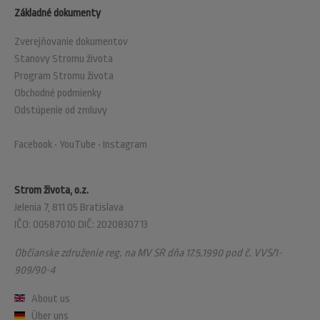
Základné dokumenty
Zverejňovanie dokumentov
Stanovy Stromu života
Program Stromu života
Obchodné podmienky
Odstúpenie od zmluvy
Facebook
•
YouTube
•
Instagram
Strom života, o.z.
Jelenia 7, 811 05 Bratislava
IČO: 00587010 DIČ: 2020830713
Občianske združenie reg. na MV SR dňa 17.5.1990 pod č. VVS/1-
909/90-4
About us
Über uns