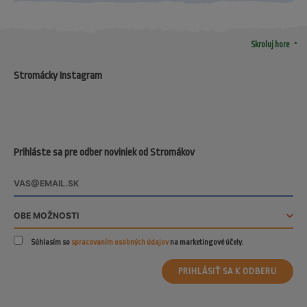
arrow_drop_up
Skroluj hore
Stromácky Instagram
Prihláste sa pre odber noviniek od Stromákov
Súhlasím so
spracovaním osobných údajov
na marketingové účely.
PRIHLÁSIŤ SA K ODBERU