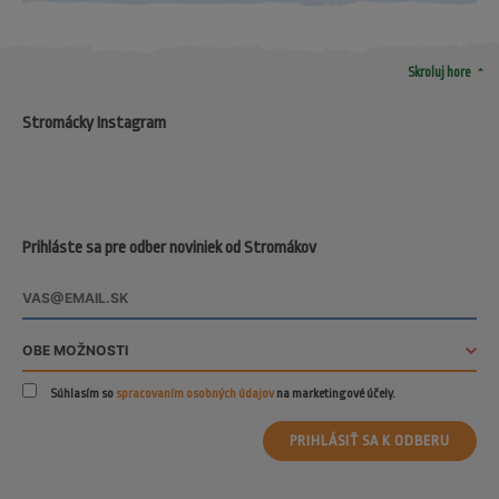
arrow_drop_up
Skroluj hore
Stromácky Instagram
Prihláste sa pre odber noviniek od Stromákov
Súhlasím so
spracovaním osobných údajov
na marketingové účely.
PRIHLÁSIŤ SA K ODBERU