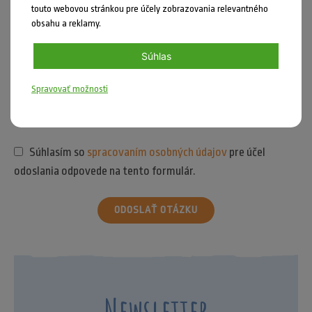
touto webovou stránkou pre účely zobrazovania relevantného
obsahu a reklamy.
Súhlas
Spravovať možnosti
Súhlasím so
spracovaním osobných údajov
pre účel
odoslania odpovede na tento formulár.
ODOSLAŤ OTÁZKU
Newsletter