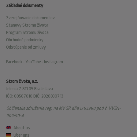
Základné dokumenty
Zverejňovanie dokumentov
Stanovy Stromu života
Program Stromu života
Obchodné podmienky
Odstúpenie od zmluvy
Facebook
•
YouTube
•
Instagram
Strom života, o.z.
Jelenia 7, 811 05 Bratislava
IČO: 00587010 DIČ: 2020830713
Občianske združenie reg. na MV SR dňa 17.5.1990 pod č. VVS/1-
909/90-4
About us
Über uns