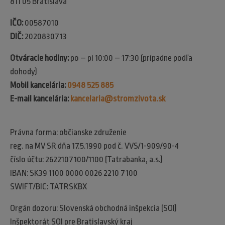
811 05 Bratislava
IČO:
00587010
DIČ:
2020830713
Otváracie hodiny:
po – pi 10:00 – 17:30 (prípadne podľa
dohody)
Mobil kancelária:
0948 525 885
E-mail kancelária:
kancelaria@stromzivota.sk
Právna forma: občianske združenie
reg. na MV SR dňa 17.5.1990 pod č. VVS/1-909/90-4
číslo účtu: 2622107100/1100 (Tatrabanka, a.s.)
IBAN: SK39 1100 0000 0026 2210 7100
SWIFT/BIC: TATRSKBX
Orgán dozoru: Slovenská obchodná inšpekcia (SOI)​
Inšpektorát SOI pre Bratislavský kraj​