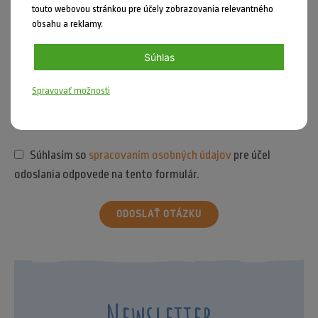
touto webovou stránkou pre účely zobrazovania relevantného
obsahu a reklamy.
Súhlas
Spravovať možnosti
Súhlasím so
spracovaním osobných údajov
pre účel
odoslania odpovede na tento formulár.
ODOSLAŤ OTÁZKU
Newsletter