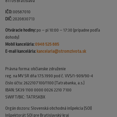
811 05 Bratislava
IČO:
00587010
DIČ:
2020830713
Otváracie hodiny:
po – pi 10:00 – 17:30 (prípadne podľa
dohody)
Mobil kancelária:
0948 525 885
E-mail kancelária:
kancelaria@stromzivota.sk
Právna forma: občianske združenie
reg. na MV SR dňa 17.5.1990 pod č. VVS/1-909/90-4
číslo účtu: 2622107100/1100 (Tatrabanka, a.s.)
IBAN: SK39 1100 0000 0026 2210 7100
SWIFT/BIC: TATRSKBX
Orgán dozoru: Slovenská obchodná inšpekcia (SOI)​
Inšpektorát SOI pre Bratislavský kraj​