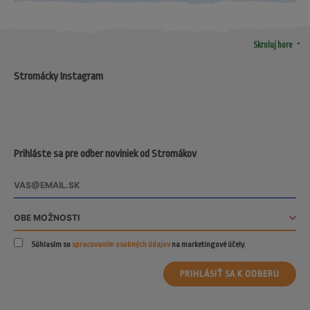
arrow_drop_up
Skroluj hore
Stromácky Instagram
Prihláste sa pre odber noviniek od Stromákov
Súhlasím so
spracovaním osobných údajov
na marketingové účely.
PRIHLÁSIŤ SA K ODBERU