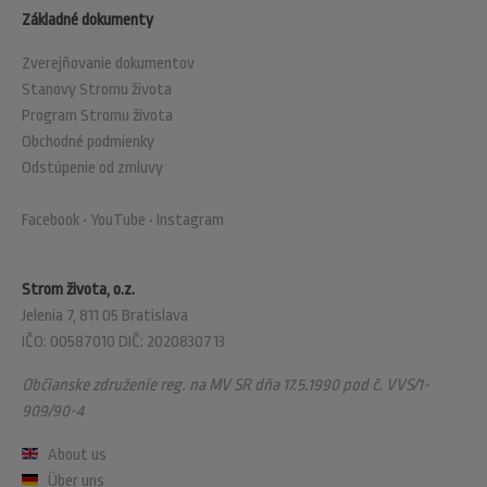
Základné dokumenty
Zverejňovanie dokumentov
Stanovy Stromu života
Program Stromu života
Obchodné podmienky
Odstúpenie od zmluvy
Facebook
•
YouTube
•
Instagram
Strom života, o.z.
Jelenia 7, 811 05 Bratislava
IČO: 00587010 DIČ: 2020830713
Občianske združenie reg. na MV SR dňa 17.5.1990 pod č. VVS/1-
909/90-4
About us
Über uns