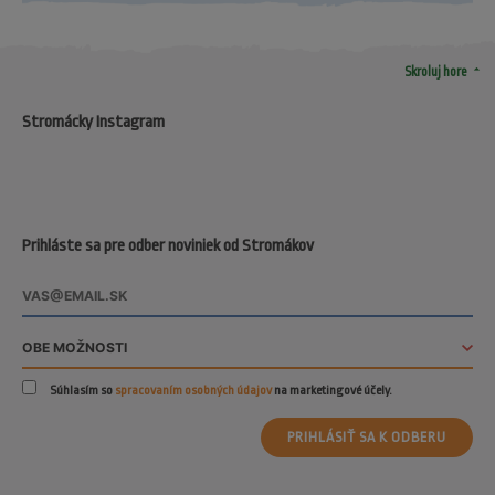
arrow_drop_up
Skroluj hore
Stromácky Instagram
Prihláste sa pre odber noviniek od Stromákov
Súhlasím so
spracovaním osobných údajov
na marketingové účely.
PRIHLÁSIŤ SA K ODBERU