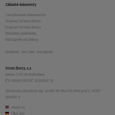
Základné dokumenty
Zverejňovanie dokumentov
Stanovy Stromu života
Program Stromu života
Obchodné podmienky
Odstúpenie od zmluvy
Facebook
•
YouTube
•
Instagram
Strom života, o.z.
Jelenia 7, 811 05 Bratislava
IČO: 00587010 DIČ: 2020830713
Občianske združenie reg. na MV SR dňa 17.5.1990 pod č. VVS/1-
909/90-4
About us
Über uns