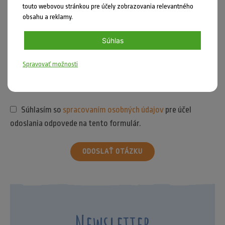
touto webovou stránkou pre účely zobrazovania relevantného
obsahu a reklamy.
Súhlas
Spravovať možnosti
Súhlasím so
spracovaním osobných údajov
pre účel
odoslania odpovede na tento formulár.
ODOSLAŤ OTÁZKU
Newsletter