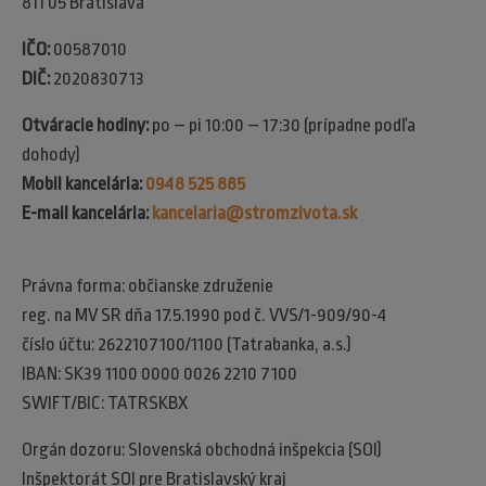
811 05 Bratislava
IČO:
00587010
DIČ:
2020830713
Otváracie hodiny:
po – pi 10:00 – 17:30 (prípadne podľa
dohody)
Mobil kancelária:
0948 525 885
E-mail kancelária:
kancelaria@stromzivota.sk
Právna forma: občianske združenie
reg. na MV SR dňa 17.5.1990 pod č. VVS/1-909/90-4
číslo účtu: 2622107100/1100 (Tatrabanka, a.s.)
IBAN: SK39 1100 0000 0026 2210 7100
SWIFT/BIC: TATRSKBX
Orgán dozoru: Slovenská obchodná inšpekcia (SOI)​
Inšpektorát SOI pre Bratislavský kraj​