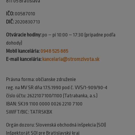
811 05 Bratislava
IČO:
00587010
DIČ:
2020830713
Otváracie hodiny:
po – pi 10:00 – 17:30 (prípadne podľa
dohody)
Mobil kancelária:
0948 525 885
E-mail kancelária:
kancelaria@stromzivota.sk
Právna forma: občianske združenie
reg. na MV SR dňa 17.5.1990 pod č. VVS/1-909/90-4
číslo účtu: 2622107100/1100 (Tatrabanka, a.s.)
IBAN: SK39 1100 0000 0026 2210 7100
SWIFT/BIC: TATRSKBX
Orgán dozoru: Slovenská obchodná inšpekcia (SOI)​
Inšpektorát SOI pre Bratislavský kraj​