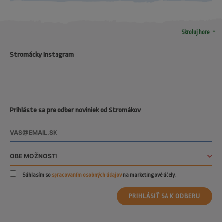
arrow_drop_up
Skroluj hore
Stromácky Instagram
Prihláste sa pre odber noviniek od Stromákov
Súhlasím so
spracovaním osobných údajov
na marketingové účely.
PRIHLÁSIŤ SA K ODBERU