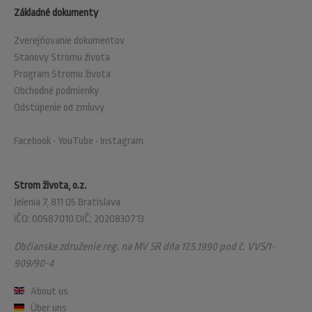
Základné dokumenty
Zverejňovanie dokumentov
Stanovy Stromu života
Program Stromu života
Obchodné podmienky
Odstúpenie od zmluvy
Facebook
•
YouTube
•
Instagram
Strom života, o.z.
Jelenia 7, 811 05 Bratislava
IČO: 00587010 DIČ: 2020830713
Občianske združenie reg. na MV SR dňa 17.5.1990 pod č. VVS/1-
909/90-4
About us
Über uns