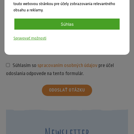
touto webovou stránkou pre účely zobrazovania relevantného
obsahu a reklamy.
Súhlas
Spravovať možnosti
Súhlasím so
spracovaním osobných údajov
pre účel
odoslania odpovede na tento formulár.
ODOSLAŤ OTÁZKU
Newsletter