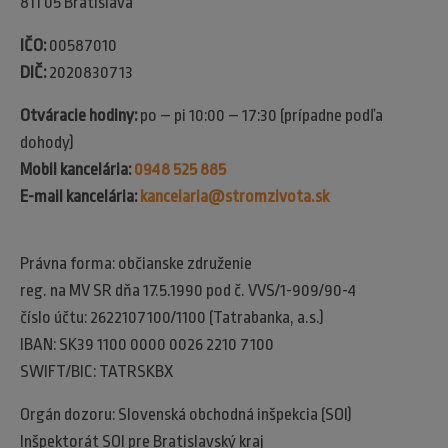
811 05 Bratislava
IČO:
00587010
DIČ:
2020830713
Otváracie hodiny:
po – pi 10:00 – 17:30 (prípadne podľa
dohody)
Mobil kancelária:
0948 525 885
E-mail kancelária:
kancelaria@stromzivota.sk
Právna forma: občianske združenie
reg. na MV SR dňa 17.5.1990 pod č. VVS/1-909/90-4
číslo účtu: 2622107100/1100 (Tatrabanka, a.s.)
IBAN: SK39 1100 0000 0026 2210 7100
SWIFT/BIC: TATRSKBX
Orgán dozoru: Slovenská obchodná inšpekcia (SOI)​
Inšpektorát SOI pre Bratislavský kraj​