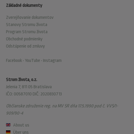
Základné dokumenty
Zverejňovanie dokumentov
Stanovy Stromu života
Program Stromu života
Obchodné podmienky
Odstúpenie od zmluvy
Facebook
•
YouTube
•
Instagram
Strom života, o.z.
Jelenia 7, 811 05 Bratislava
IČO: 00587010 DIČ: 2020830713
Občianske združenie reg. na MV SR dňa 17.5.1990 pod č. VVS/1-
909/90-4
About us
Über uns