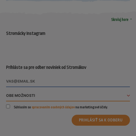
arrow_drop_up
Skroluj hore
Stromácky Instagram
Prihláste sa pre odber noviniek od Stromákov
Súhlasím so
spracovaním osobných údajov
na marketingové účely.
PRIHLÁSIŤ SA K ODBERU