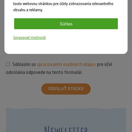
touto webovou stránkou pre účely zobrazovania relevantného
obsahu a reklamy.
Súhlas
Spravovať možnosti
Súhlasím so
spracovaním osobných údajov
pre účel
odoslania odpovede na tento formulár.
ODOSLAŤ OTÁZKU
Newsletter