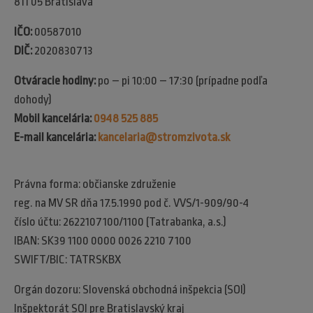
811 05 Bratislava
IČO:
00587010
DIČ:
2020830713
Otváracie hodiny:
po – pi 10:00 – 17:30 (prípadne podľa
dohody)
Mobil kancelária:
0948 525 885
E-mail kancelária:
kancelaria@stromzivota.sk
Právna forma: občianske združenie
reg. na MV SR dňa 17.5.1990 pod č. VVS/1-909/90-4
číslo účtu: 2622107100/1100 (Tatrabanka, a.s.)
IBAN: SK39 1100 0000 0026 2210 7100
SWIFT/BIC: TATRSKBX
Orgán dozoru: Slovenská obchodná inšpekcia (SOI)​
Inšpektorát SOI pre Bratislavský kraj​