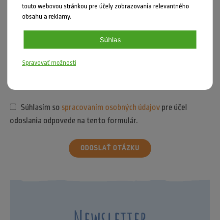
touto webovou stránkou pre účely zobrazovania relevantného
obsahu a reklamy.
Súhlas
Spravovať možnosti
Súhlasím so
spracovaním osobných údajov
pre účel
odoslania odpovede na tento formulár.
ODOSLAŤ OTÁZKU
Newsletter