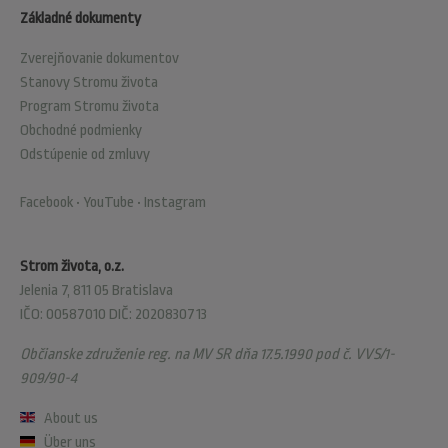
Základné dokumenty
Zverejňovanie dokumentov
Stanovy Stromu života
Program Stromu života
Obchodné podmienky
Odstúpenie od zmluvy
Facebook
•
YouTube
•
Instagram
Strom života, o.z.
Jelenia 7, 811 05 Bratislava
IČO: 00587010 DIČ: 2020830713
Občianske združenie reg. na MV SR dňa 17.5.1990 pod č. VVS/1-
909/90-4
About us
Über uns