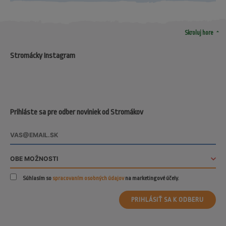
arrow_drop_up
Skroluj hore
Stromácky Instagram
Prihláste sa pre odber noviniek od Stromákov
Súhlasím so
spracovaním osobných údajov
na marketingové účely.
PRIHLÁSIŤ SA K ODBERU