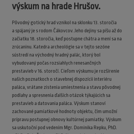
výskum na hrade Hrušov.
Pôvodný gotický hrad vznikol na sklonku 13. storočia
a spájaný je s rodom Čákovcov. Jeho dejiny sa píšu až do
začiatku 18. storočia, keď postupne chátra a mení sa na
zrúcaninu. Katedra archeológie sa v tejto sezóne
sústredí na východný hradný palác, ktorý bol
vybudovaný počas rozsiahlych renesančných
prestavieb v 16. storočí. Cieľom výskumu je rozšírenie
našich poznatkoch o stavebnej dispozícii interiéru
paláca, vrátane zistenia umiestnenia a stavu pôvodnej
podlahy a spresnenia ďalších otázok týkajúcich sa
prestavieb a datovania paláca. Výskum stanoví
zachované pamiatkové hodnoty objektu, čím umožní
prípravu postupnej obnovy kultúrnej pamiatky. Výskum
sa uskutoční pod vedením Mgr. Dominika Repku, PhD.