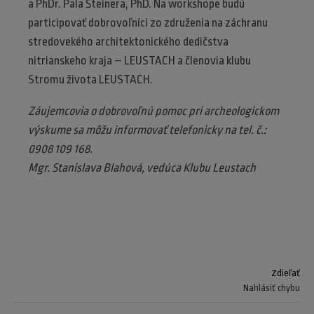
a PhDr. Pala Šteinera, PhD. Na workshope budú
participovať dobrovoľníci zo združenia na záchranu
stredovekého architektonického dedičstva
nitrianskeho kraja – LEUSTACH a členovia klubu
Stromu života LEUSTACH.
Záujemcovia o dobrovoľnú pomoc pri archeologickom
výskume sa môžu informovať telefonicky na tel. č.:
0908 109 168.
Mgr. Stanislava Blahová, vedúca Klubu Leustach
Zdieľať
Nahlásiť chybu