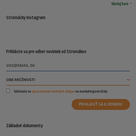
arrow_drop_up
Skroluj hore
Stromácky Instagram
Prihláste sa pre odber noviniek od Stromákov
Súhlasím so
spracovaním osobných údajov
na marketingové účely.
PRIHLÁSIŤ SA K ODBERU
Základné dokumenty