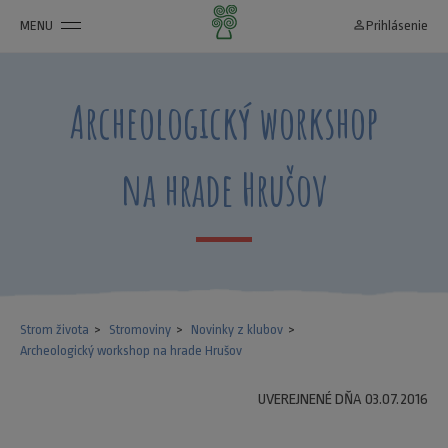
MENU
person_outline
Prihlásenie
Archeologický workshop
na hrade Hrušov
Strom života
Stromoviny
Novinky z klubov
Archeologický workshop na hrade Hrušov
UVEREJNENÉ DŇA 03.07.2016