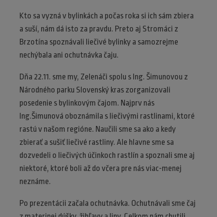
Kto sa vyzná v bylinkách a počas roka si ich sám zbiera
a suší, nám dá isto za pravdu. Preto aj Stromáci z
Brzotína spoznávali liečivé bylinky a samozrejme
nechýbala ani ochutnávka čaju.
Dňa 22.11. sme my, Zelenáči spolu s Ing. Šimunovou z
Národného parku Slovenský kras zorganizovali
posedenie s bylinkovým čajom. Najprv nás
Ing.Šimunová oboznámila s liečivými rastlinami, ktoré
rastú v našom regióne. Naučili sme sa ako a kedy
zbierať a sušiť liečivé rastliny. Ale hlavne sme sa
dozvedeli o liečivých účinkoch rastlín a spoznali sme aj
niektoré, ktoré boli až do včera pre nás viac-menej
neznáme.
Po prezentácii začala ochutnávka. Ochutnávali sme čaj
z materinej dúšky, žihľavy a lipy. Celkom nám chutili.