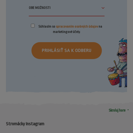
Súhlasím so
spracovaním osobných údajov
na
marketingové účely.
PRIHLÁSIŤ SA K ODBERU
arrow_drop_up
Skroluj hore
Stromácky Instagram