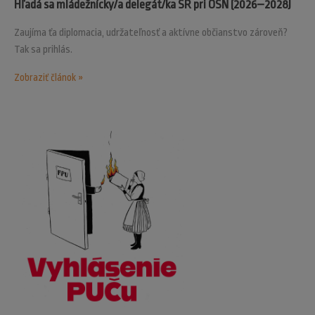
Hľadá sa mládežnícky/a delegát/ka SR pri OSN (2026–2028)
Zaujíma ťa diplomacia, udržateľnosť a aktívne občianstvo zároveň?
Tak sa prihlás.
Zobraziť článok »