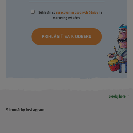
Súhlasím so
spracovaním osobných údajov
na
marketingové účely.
PRIHLÁSIŤ SA K ODBERU
arrow_drop_up
Skroluj hore
Stromácky Instagram