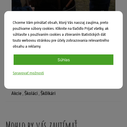
Chceme Vám prinášať obsah, ktorý Vás naozaj zaujíma, preto
používame súbory cookies. Kliknite na tlačidlo Prijať všetky, ak
súhlasíte s používaním cookies a zbieraním štatistických dát
touto webovou stránkou pre účely zobrazovania relevantného
obsahu a reklamy.
Súhlas
Zdieľať
Spravovať možnosti
Nahlásiť chybu
Akcie
,
Školáci
,
Škôlkári
Mohlo by vás zaujímať