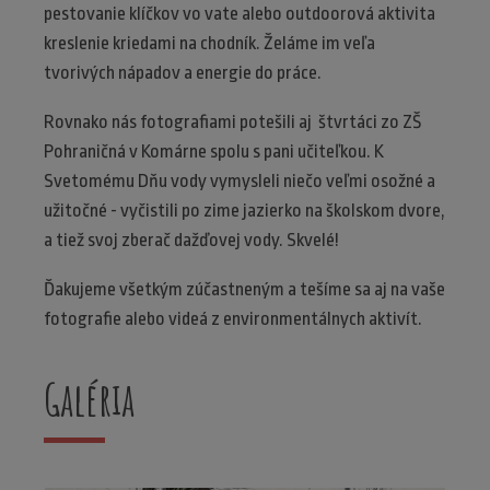
pestovanie klíčkov vo vate alebo outdoorová aktivita
kreslenie kriedami na chodník. Želáme im veľa
tvorivých nápadov a energie do práce.
Rovnako nás fotografiami potešili aj štvrtáci zo ZŠ
Pohraničná v Komárne spolu s pani učiteľkou. K
Svetomému Dňu vody vymysleli niečo veľmi osožné a
užitočné - vyčistili po zime jazierko na školskom dvore,
a tiež svoj zberač dažďovej vody. Skvelé!
Ďakujeme všetkým zúčastneným a tešíme sa aj na vaše
fotografie alebo videá z environmentálnych aktivít.
Galéria