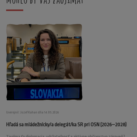
Uverejnil: Jozef Kahan dňa 14.05.2026
Hľadá sa mládežnícky/a delegát/ka SR pri OSN (2026–2028)
Zaujíma ťa diplomacia, udržateľnosť a aktívne občianstvo zároveň?