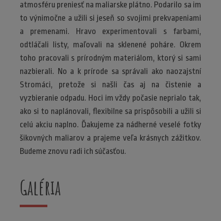
atmosféru preniesť na maliarske plátno. Podarilo sa im
to výnimočne a užili si jeseň so svojimi prekvapeniami
a premenami. Hravo experimentovali s farbami,
odtláčali listy, maľovali na sklenené poháre. Okrem
toho pracovali s prírodným materiálom, ktorý si sami
nazbierali. No a k prírode sa správali ako naozajstní
Stromáci, pretože si našli čas aj na čistenie a
vyzbieranie odpadu. Hoci im vždy počasie neprialo tak,
ako si to naplánovali, flexibilne sa prispôsobili a užili si
celú akciu naplno. Ďakujeme za nádherné veselé fotky
šikovných maliarov a prajeme veľa krásnych zážitkov.
Budeme znovu radi ich súčasťou.
Galéria