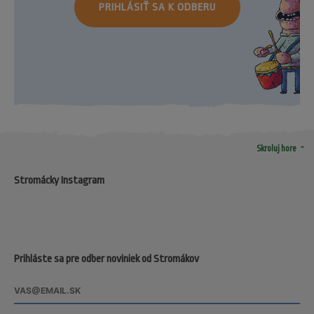
PRIHLÁSIŤ SA K ODBERU
arrow_drop_up
Skroluj hore
Stromácky Instagram
Prihláste sa pre odber noviniek od Stromákov