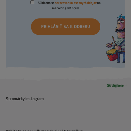
Súhlasím so
spracovaním osobných údajov
na
marketingové účely.
PRIHLÁSIŤ SA K ODBERU
arrow_drop_up
Skroluj hore
Stromácky Instagram