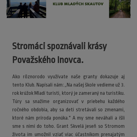
Stromáci spoznávali krásy
Považského Inovca.
Ako rôznorodo využívate naše granty dokazuje aj
tento Klub. Napísali nám: „Na našej škole vedieme už 3.
rok krúžok Mladí turisti, ktorý je zameraný na turistiku.
Túry sa snažíme organizovať v priebehu každého
ročného obdobia, aby sa deti stretávali so zmenami,
ktoré nám príroda ponúka." A my sme neváhali a išli
sme s nimi do toho. Grant Skvelá jeseň so Stromom
života im umožnil vziať viac účastníkom prenajatým