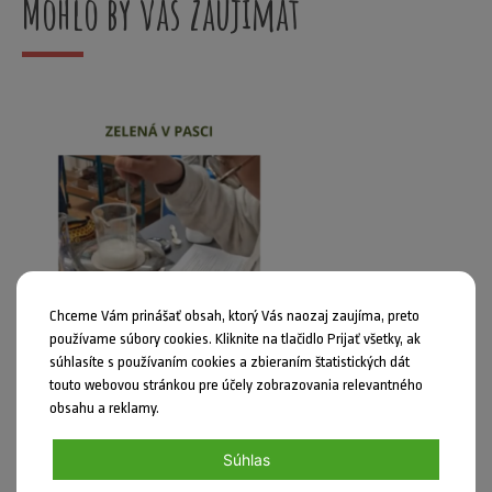
Mohlo by vás zaujímať
Chceme Vám prinášať obsah, ktorý Vás naozaj zaujíma, preto
používame súbory cookies. Kliknite na tlačidlo Prijať všetky, ak
súhlasíte s používaním cookies a zbieraním štatistických dát
touto webovou stránkou pre účely zobrazovania relevantného
obsahu a reklamy.
Uverejnil: Anna Uhrinová dňa 21.07.2026
Súhlas
Zelená v pasci