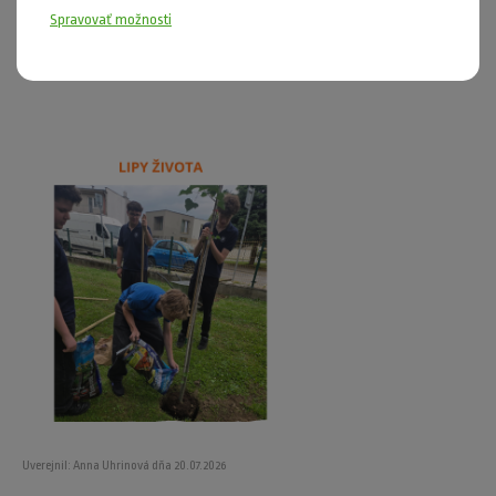
Ako vyzerá budúcnosť fotosyntézy v plastovej dobe?
Spravovať možnosti
Zobraziť článok »
Uverejnil: Anna Uhrinová dňa 20.07.2026