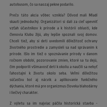
autobusom, čo sa naozaj pekne podarilo.
Prečo táto akcia vôbec vznikla? Dôvod mali Mladí
skauti jednoduchý. Organizátori si dali za cieľ upevniť
vzťah účastníkov k prírode a k histórii oblasti, kde
členovia Klubu žijú, aby lepšie spoznali svoj domov.
Chceli tiež, aby si deti uvedomili dôležitosť ochrany
životného prostredie a zamysleli sa nad správaním k
prírode. Išlo im tiež o spoznávanie prírody v danom
ročnom období, pozorovanie zmien, ktoré sa tu dejú,
čím podporili všímavosť detí k okoliu a naučili sa nebyť
ľahostajní k životu okolo seba. Veľmi dôležitou
súčasťou bol aj nácvik a aplikovanie funkčného
dýchania, ktoré má pre organizmus človeka blahodárny
i liečivý charakter.
Z výletu sa im najviac páčila historická stavba -