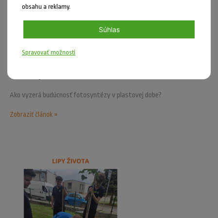
obsahu a reklamy.
Súhlas
Spravovať možnosti
Uverejnil: Anna Uhrinová dňa 21.07.2026
Zelená v pasci
Ako vyzerá budúcnosť fotosyntézy v plastovej dobe?
Zobraziť článok »