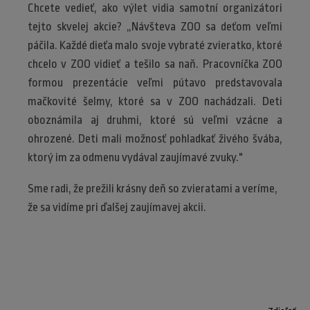
Chcete vedieť, ako výlet vidia samotní organizátori
tejto skvelej akcie? „Návšteva ZOO sa deťom veľmi
páčila. Každé dieťa malo svoje vybraté zvieratko, ktoré
chcelo v ZOO vidieť a tešilo sa naň. Pracovníčka ZOO
formou prezentácie veľmi pútavo predstavovala
mačkovité šelmy, ktoré sa v ZOO nachádzali. Deti
oboznámila aj druhmi, ktoré sú veľmi vzácne a
ohrozené. Deti mali možnosť pohladkať živého švába,
ktorý im za odmenu vydával zaujímavé zvuky."
Sme radi, že prežili krásny deň so zvieratami a veríme,
že sa vidíme pri ďalšej zaujímavej akcii.