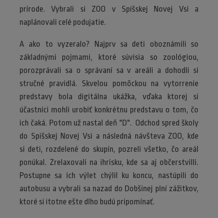
prírode. Vybrali si ZOO v Spišskej Novej Vsi a
naplánovali celé podujatie.
A ako to vyzeralo? Najprv sa deti oboznámili so
základnými pojmami, ktoré súvisia so zoológiou,
porozprávali sa o správaní sa v areáli a dohodli si
stručné pravidlá. Skvelou pomôckou na vytorrenie
predstavy bola digitálna ukážka, vďaka ktorej si
účastníci mohli urobiť konkrétnu predstavu o tom, čo
ich čaká. Potom už nastal deň "D". Odchod spred školy
do Spišskej Novej Vsi a následná návšteva ZOO, kde
si deti, rozdelené do skupín, pozreli všetko, čo areál
ponúkal. Zrelaxovali na ihrisku, kde sa aj občerstvilli.
Postupne sa ich výlet chýlil ku koncu, nastúpili do
autobusu a vybrali sa nazad do Dobšinej plní zážitkov,
ktoré si itotne ešte dlho budú pripomínať.