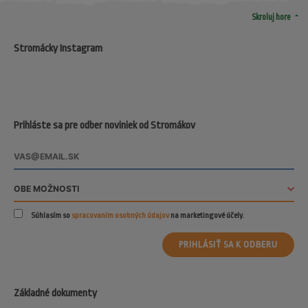
arrow_drop_up
Skroluj hore
Stromácky Instagram
Prihláste sa pre odber noviniek od Stromákov
Súhlasím so
spracovaním osobných údajov
na marketingové účely.
PRIHLÁSIŤ SA K ODBERU
Základné dokumenty