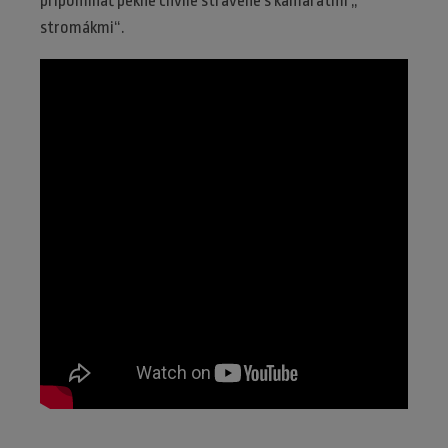
pripomínať pekné chvíle strávené s kamarátmi „
stromákmi“.