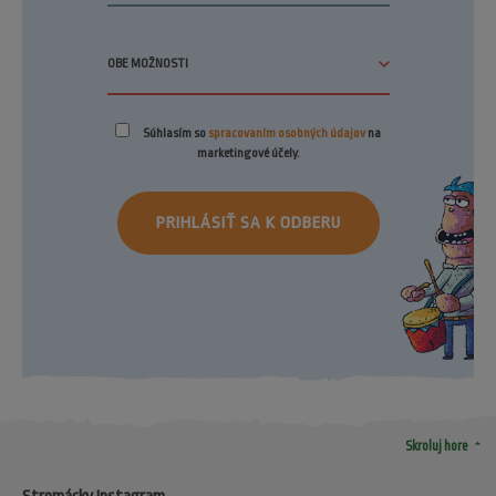
Súhlasím so
spracovaním osobných údajov
na
marketingové účely.
PRIHLÁSIŤ SA K ODBERU
arrow_drop_up
Skroluj hore