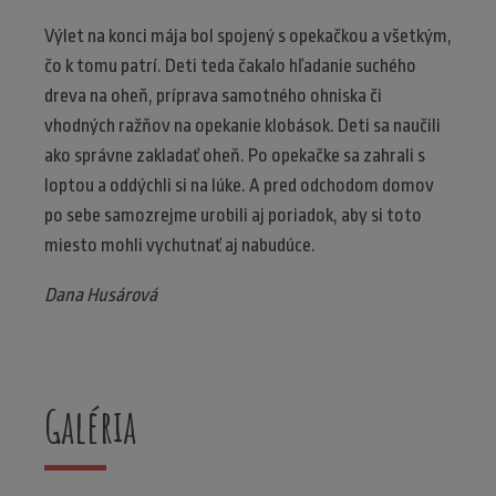
Výlet na konci mája bol spojený s opekačkou a všetkým,
čo k tomu patrí. Deti teda čakalo hľadanie suchého
dreva na oheň, príprava samotného ohniska či
vhodných ražňov na opekanie klobások. Deti sa naučili
ako správne zakladať oheň. Po opekačke sa zahrali s
loptou a oddýchli si na lúke. A pred odchodom domov
po sebe samozrejme urobili aj poriadok, aby si toto
miesto mohli vychutnať aj nabudúce.
Dana Husárová
Galéria