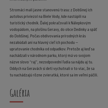
Stromáci mali jasne stanovenú trasu: z Dobšinej ich
autobus priviezol na Biele Vody, kde nastúpili na
turistický chodník. Ďalej pokračovali k Nálepkovým
vodopádom, na plošinu Geravy, do obce Dedinky a späť
do Dobšinej. Počas obdivovania prírodných krás
nezabúdali ani na hlavný cieľ ich pochodu –
upratovanie chodníka od odpadkov. Pretože aj keď sa
nachádzali v národnom parku, ktorý má vo svojom
názve slovo “raj”, nezodpovední ľudia sa nájdu aj tu.
Oddych na Geravách si deti vychutnali o to viac, že sa
tu nachádzajú rôzne zvieratká, ktoré sa im veľmi páčili.
Galéria