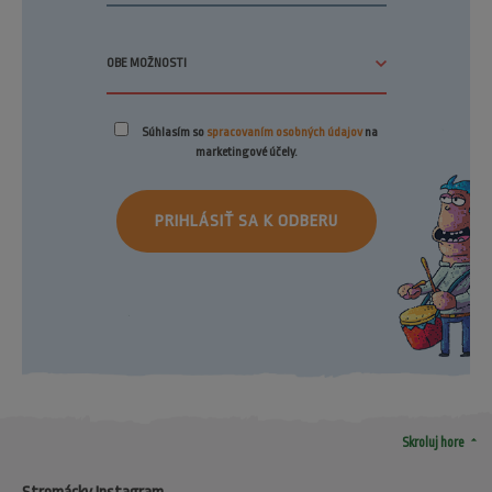
Súhlasím so
spracovaním osobných údajov
na
marketingové účely.
PRIHLÁSIŤ SA K ODBERU
arrow_drop_up
Skroluj hore