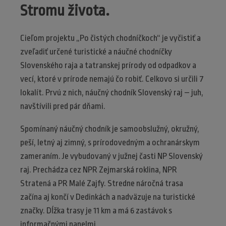
Stromu života.
Cieľom projektu „Po čistých chodníčkoch“ je vyčistiť a
zveľadiť určené turistické a náučné chodníčky
Slovenského raja a tatranskej prírody od odpadkov a
vecí, ktoré v prírode nemajú čo robiť. Celkovo si určili 7
lokalít. Prvú z nich, náučný chodník Slovenský raj – juh,
navštívili pred pár dňami.
Spomínaný náučný chodník je samoobslužný, okružný,
peší, letný aj zimný, s prírodovedným a ochranárskym
zameraním. Je vybudovaný v južnej časti NP Slovenský
raj. Prechádza cez NPR Zejmarská roklina, NPR
Stratená a PR Malé Zajfy. Stredne náročná trasa
začína aj končí v Dedinkách a nadväzuje na turistické
značky. Dĺžka trasy je 11 km a má 6 zastávok s
informačnými panelmi.