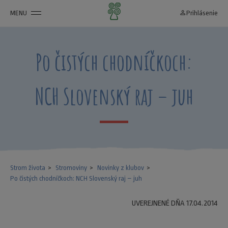
MENU
person_outline
Prihlásenie
Po čistých chodníčkoch:
NCH Slovenský raj – juh
Strom života
Stromoviny
Novinky z klubov
Po čistých chodníčkoch: NCH Slovenský raj – juh
UVEREJNENÉ DŇA 17.04.2014