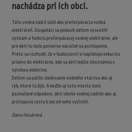
nachádza pri ich obci.
Táto vodná nádrž slúži ako prečerpávacia vodná
elektráreň. Dospeláci sa pokúsili deťom vysvetliť
význam a funkciu prečerpávacej vodnej elektrárne, ale
pre deti to bolo pomerne náročné na pochopenie.
Preto sa rozhodli, že v budúcnosti si naplánujú exkurziu
priamo do elektrárne, kde sa deti lepšie oboznámia s
výrobou elektriny.
Deťom sa páčilo sledovanie vodného vtáctva ako aj
rýb, ktoré tu žijú. A keďže aj toto miesto bolo
poznačené odpadom, deti okolie vodnej nádrže ako aj
prístupovú cestu k nej od neho vyčistili.
Dana Husárová