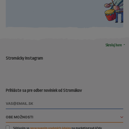
arrow_drop_up
Skroluj hore
Stromácky Instagram
Prihláste sa pre odber noviniek od Stromákov
Súhlasím so
spracovaním osobných údajov
na marketingové účely.