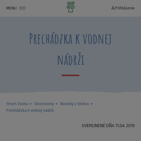
MENU
person_outline
Prihlásenie
Prechádzka k vodnej
nádrži
Strom života
Stromoviny
Novinky z klubov
Prechádzka k vodnej nádrži
UVEREJNENÉ DŇA 11.04.2019