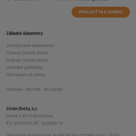
PRIHLÁSIŤ SA K ODBERU
Základné dokumenty
Zverejňovanie dokumentov
Stanovy Stromu života
Program Stromu života
Obchodné podmienky
Odstúpenie od zmluvy
Facebook
•
YouTube
•
Instagram
Strom života, o.z.
Jelenia 7, 811 05 Bratislava
IČO: 00587010 DIČ: 2020830713
Občianske združenie reg. na MV SR dňa 17.5.1990 pod č. VVS/1-