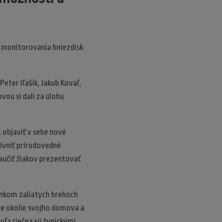
o monitorovania hniezdísk
eter Iľašík, Jakub Kovaľ,
ou si dali za úlohu
, objaviť v sebe nové
ívniť prírodovedné
aučiť žiakov prezentovať
slnkom zaliatych brehoch
me okolie svojho domova a
huľa riečna sú typickými