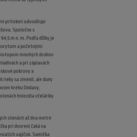
imi prítokmi odvodňuje
išova. Spoločne s
94,5 m n. m. Podľa dĺžky je
 korytom a početnými
m biotopom mnohých druhov
ladinách a pri záplavách
eskové pokrovy a
k rieky sa zmenil, ale duny
 ľavom brehu Ondavy,
stenách hniezdia včeláriky
itých stenách až dva metre
čka pri dvorení čaká na
esiatich vajíčok. Samička