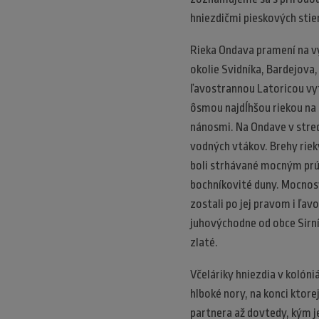
hniezdičmi pieskových stie
Rieka Ondava pramení na v
okolie Svidníka, Bardejova
ľavostrannou Latoricou vytv
ôsmou najdĺhšou riekou na
nánosmi. Na Ondave v stre
vodných vtákov. Brehy riek
boli strhávané mocným prúd
bochníkovité duny. Mocnosť 
zostali po jej pravom i ľav
juhovýchodne od obce Sirní
zlaté.
Včeláriky hniezdia v kolóni
hlboké nory, na konci ktore
partnera až dovtedy, kým je