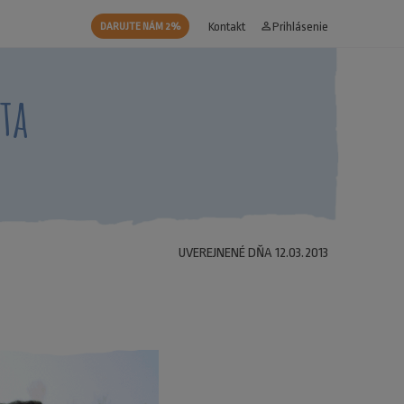
Kontakt
person_outline
Prihlásenie
DARUJTE NÁM 2%
ta
UVEREJNENÉ DŇA 12.03.2013