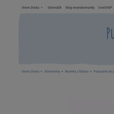
Strom života
expand_more
Stromáčik
Blog envirokomunity
EnviSHOP
P
Strom života
Stromoviny
Novinky z klubov
Putovanie do 