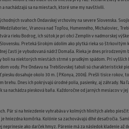
n a nachádzajú sa na miestach, ktoré sme my navštívili.
ýchodných svahoch Ondavskej vrchoviny na severe Slovenska. Svoj
, Medzilaboriec, Vranova nad Topľou, Humenného, Michaloviec, Treb
ára rieku Bodrog, ich sútok je pri obci Zemplín v nadmorskej výške 
 Slovensku. Preteká širokým údolím ako plytká rieka so štrkovitým
dnej časti je vybudovaná nádrž Domaša. Rieka je dnes prirodzený
y boli na niektorých miestách strmé s prudkým spádom. Pri vyšších h
om vody. Pre Ondavu na Trebišovskej tabuli sú charakteristické pi
piesku dosahuje okolo 30 m. ( P.Konya, 2006). Prešli tisíce rokov, to
om brehu. Dnes ich pokrývajú úrodné polia, pasienky, aj záhrady. Na
k sa nachádza piesková baňa. Každoročne od jarných mesiacov v jej 
ách. Pár si na hniezdenie vyhrabáva v kolmých hlinitých alebo piesč
j je hniezdna komôrka. Kolónie sa zachovávajú dlhé desaťročia. Sami
j neprinesie ako darček hmyz. Párenie má za následok kladenie až d