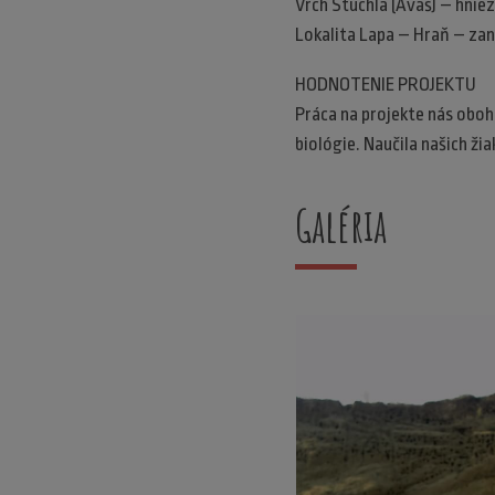
Vrch Stuchla (Avaš) – hniez
Lokalita Lapa – Hraň – zani
HODNOTENIE PROJEKTU
Práca na projekte nás oboh
biológie. Naučila našich ži
Galéria