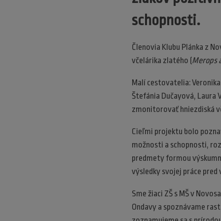
schopnosti.
Členovia Klubu Plánka z No
včelárika zlatého (
Merops a
Malí cestovatelia: Veronik
Štefánia Dučayová, Laura V
zmonitorovať hniezdiská vč
Cieľmi projektu bolo poznať
možnosti a schopnosti, roz
predmety formou výskumnej
výsledky svojej práce pred
Sme žiaci ZŠ s MŠ v Novosa
Ondavy a spoznávame rastli
zoznamujeme sa s prírodou n