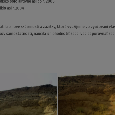
disko bolo aktívne asi do r. 2006
klo asi r.2004
atila o nové skúsenosti a zážitky, ktoré využijeme vo vyučovaní vla
akov samostatnosti, naučila ich ohodnotiť seba, vedieť porovnať seb