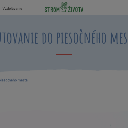
Vzdelávanie
utovanie do piesočného mes
piesočného mesta