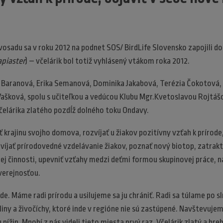
vosadu sa v roku 2012 na podnet SOS/ BirdLife Slovensko zapojili d
piaster
) – včelárik bol totiž vyhlásený vtákom roka 2012.
a Baranová, Erika Semanová, Dominika Jakabová, Terézia Čokotová, P
ašková, spolu s učiteľkou a vedúcou Klubu Mgr.Kvetoslavou Rojtášov
elárika zlatého pozdĺž dolného toku Ondavy.
 krajinu svojho domova, rozvíjať u žiakov pozitívny vzťah k prírode
víjať prírodovedné vzdelávanie žiakov, poznať nový biotop, zatrakt
 činnosti, upevniť vzťahy medzi deťmi formou skupinovej práce, n
 verejnosťou.
de. Máme radi prírodu a usilujeme sa ju chrániť. Radi sa túlame po 
ny a živočíchy, ktoré inde v regióne nie sú zastúpené. Navštevuje
ížin. Mnohí z nás videli tieto miesta prvý raz. Včelárik zlatý a bre