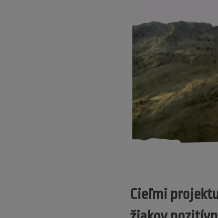
Cieľmi projektu
žiakov pozitívn