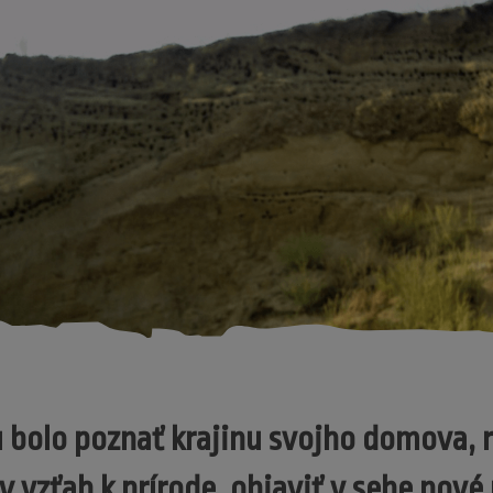
 bolo poznať krajinu svojho domova, r
y vzťah k prírode, objaviť v sebe nové