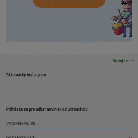
arrow_drop_up
Skroluj hore
Stromácky Instagram
Prihláste sa pre odber noviniek od Stromákov