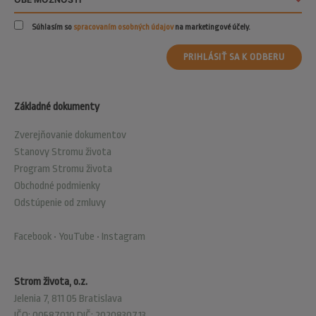
Súhlasím so
spracovaním osobných údajov
na marketingové účely.
PRIHLÁSIŤ SA K ODBERU
Základné dokumenty
Zverejňovanie dokumentov
Stanovy Stromu života
Program Stromu života
Obchodné podmienky
Odstúpenie od zmluvy
Facebook
•
YouTube
•
Instagram
Strom života, o.z.
Jelenia 7, 811 05 Bratislava
IČO: 00587010 DIČ: 2020830713