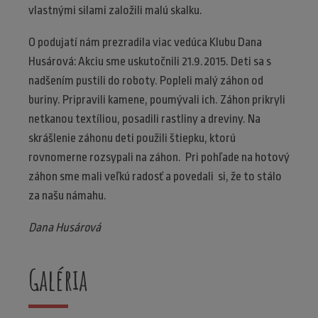
vlastnými silami založili malú skalku.
O podujatí nám prezradila viac vedúca Klubu Dana
Husárová: Akciu sme uskutočnili 21.9.2015. Deti sa s
nadšením pustili do roboty. Popleli malý záhon od
buriny. Pripravili kamene, poumývali ich. Záhon prikryli
netkanou textíliou, posadili rastliny a dreviny. Na
skrášlenie záhonu deti použili štiepku, ktorú
rovnomerne rozsypali na záhon. Pri pohľade na hotový
záhon sme mali veľkú radosť a povedali si, že to stálo
za našu námahu.
Dana Husárová
Galéria