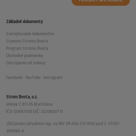
PRIHLÁSIŤ SA K ODBERU
Základné dokumenty
Zverejňovanie dokumentov
Stanovy Stromu života
Program Stromu života
Obchodné podmienky
Odstúpenie od zmluvy
Facebook
•
YouTube
•
Instagram
Strom života, o.z.
Jelenia 7, 811 05 Bratislava
IČO: 00587010 DIČ: 2020830713
Občianske združenie reg. na MV SR dňa 17.5.1990 pod č. VVS/1-
909/90-4