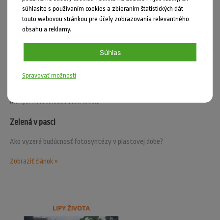
súhlasíte s používaním cookies a zbieraním štatistických dát
touto webovou stránkou pre účely zobrazovania relevantného
obsahu a reklamy.
Súhlas
Spravovať možnosti
Uverejnil: Anna Uhrinová dňa 21.07.2026
Zelená v pasci
Ako vyzerá budúcnosť fotosyntézy v plastovej dobe?
Zobraziť článok »