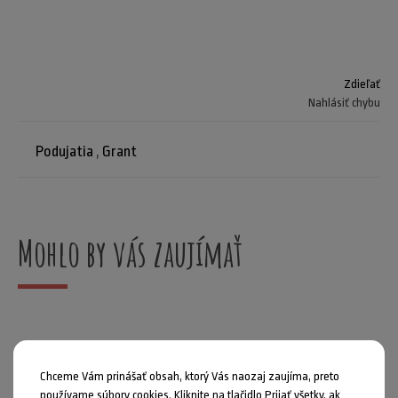
Zdieľať
Nahlásiť chybu
Podujatia
,
Grant
Mohlo by vás zaujímať
Chceme Vám prinášať obsah, ktorý Vás naozaj zaujíma, preto
používame súbory cookies. Kliknite na tlačidlo Prijať všetky, ak