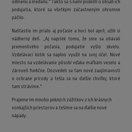
odmenu a medailu." Takto sa s nami podelili o obsah ich
podujatia, ktoré sa všetkým zúčastneným ohromne
páčilo.
Našťastie im prialo aj počasie a hoci bol apríl, užili si
nádherný deň. „Aj napriek tomu, že sme sa obávali
premenlivého počasia, podujatie vyšlo skvelo.
Vzdelávací kútik sa naplno využil na svoj účel. Nové
miesto na vzdelávanie pôsobí vďaka maľbám veselo a
zároveň funkčne. Dozvedeli sa tam nové zaujímavosti
o ochrane prírody a tešia sa na ďalšie chvíľky, ktoré
tam strávime."
Prajeme im mnoho pekných zážitkov z ich krásnych
vonkajších priestorov a tešíme sa na ďalšie nové
nápady.