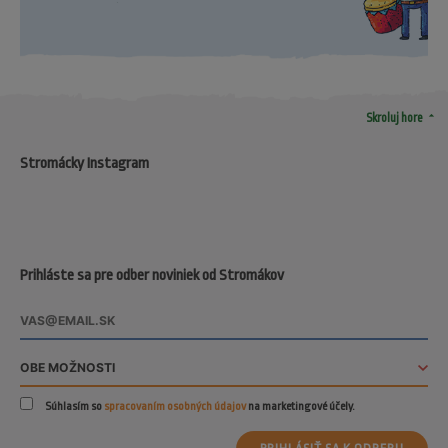
arrow_drop_up
Skroluj hore
Stromácky Instagram
Prihláste sa pre odber noviniek od Stromákov
Súhlasím so
spracovaním osobných údajov
na marketingové účely.