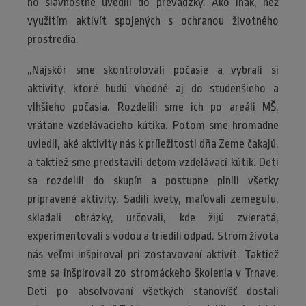
ho slávnostne uvedili do prevádzky. Ako inak, než
využitím aktivít spojených s ochranou životného
prostredia.
„Najskôr sme skontrolovali počasie a vybrali si
aktivity, ktoré budú vhodné aj do studenšieho a
vlhšieho počasia. Rozdelili sme ich po areáli MŠ,
vrátane vzdelávacieho kútika. Potom sme hromadne
uviedli, aké aktivity nás k príležitosti dňa Zeme čakajú,
a taktiež sme predstavili deťom vzdelávací kútik. Deti
sa rozdelili do skupín a postupne plnili všetky
pripravené aktivity. Sadili kvety, maľovali zemeguľu,
skladali obrázky, určovali, kde žijú zvieratá,
experimentovali s vodou a triedili odpad. Strom života
nás veľmi inšpiroval pri zostavovaní aktivít. Taktiež
sme sa inšpirovali zo stromáckeho školenia v Trnave.
Deti po absolvovaní všetkých stanovíšť dostali