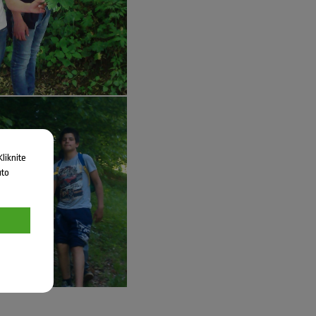
liknite
uto