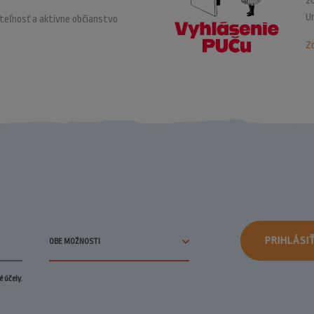
20
U
ateľnosť a aktívne občianstvo
Zo
PRIHLÁSI
 účely.