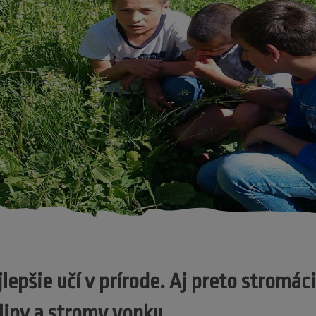
jlepšie učí v prírode. Aj preto stromáci
liny a stromy vonku.