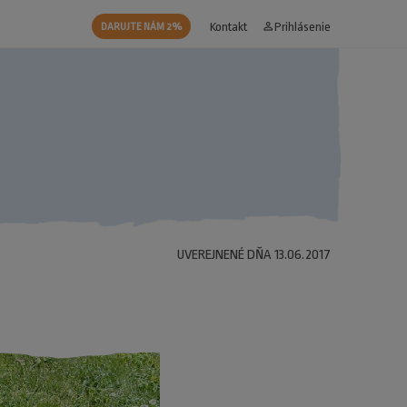
Kontakt
person_outline
Prihlásenie
DARUJTE NÁM 2%
UVEREJNENÉ DŇA 13.06.2017