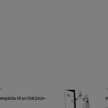
26
Uv
delegát/ka SR pri OSN (2026–
V