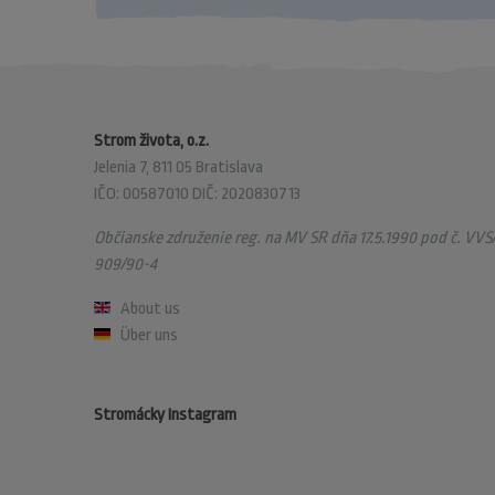
Strom života, o.z.
Jelenia 7, 811 05 Bratislava
IČO: 00587010 DIČ: 2020830713
Občianske združenie reg. na MV SR dňa 17.5.1990 pod č. VVS/
909/90-4
About us
Über uns
Stromácky Instagram