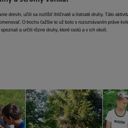
 drevín, učili sa rozlíšiť ihličnaté a listnaté druhy. Táto aktivit
pomenovať. O trochu ťažšie to už bolo s rozoznávaním práve kvitn
znali a určili rôzne druhy, ktoré rastú a v ich okolí.