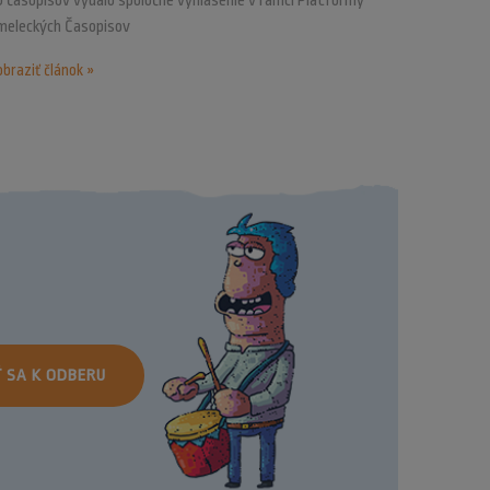
 časopisov vydalo spoločné vyhlásenie v rámci Platformy
meleckých Časopisov
braziť článok »
Ť SA K ODBERU