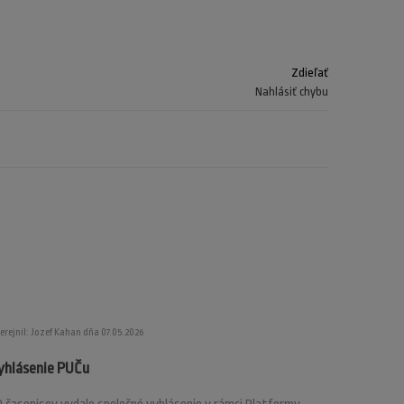
Zdieľať
Nahlásiť chybu
erejnil: Jozef Kahan dňa 07.05.2026
yhlásenie PUČu