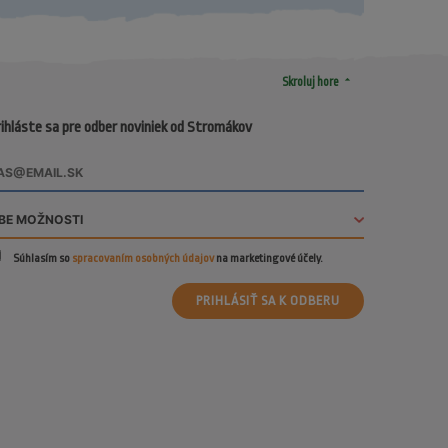
arrow_drop_up
Skroluj hore
ihláste sa pre odber noviniek od Stromákov
Súhlasím so
spracovaním osobných údajov
na marketingové účely.
PRIHLÁSIŤ SA K ODBERU