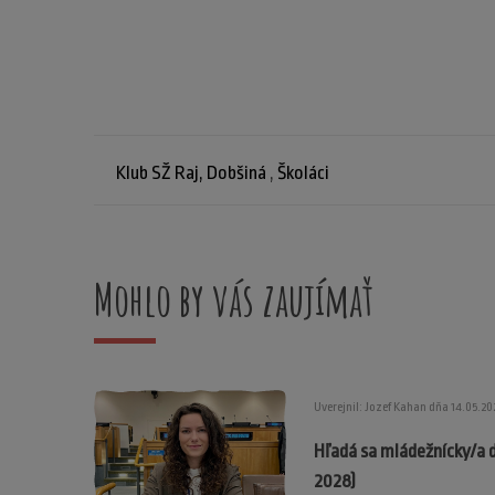
Klub SŽ Raj, Dobšiná
,
Školáci
Mohlo by vás zaujímať
Uverejnil: Jozef Kahan dňa 14.05.20
Hľadá sa mládežnícky/a 
2028)