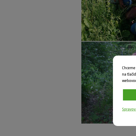
Chceme V
na tlači
webovou
Spravov