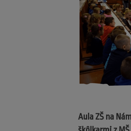
Aula ZŠ na Náme
škôlkarmi z MŠ