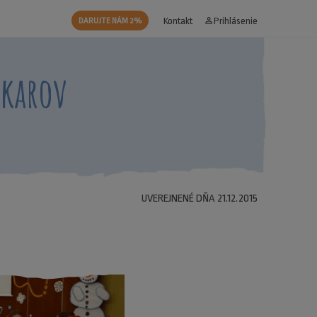
Kontakt
person_outline
Prihlásenie
DARUJTE NÁM 2%
lkarov
UVEREJNENÉ DŇA 21.12.2015