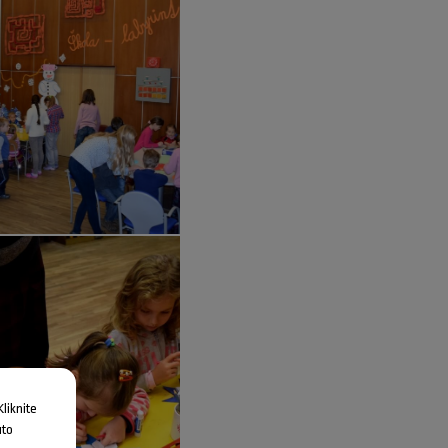
liknite
uto