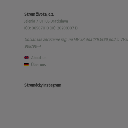
Strom života, o.z.
Jelenia 7, 811 05 Bratislava
IČO: 00587010 DIČ: 2020830713
Občianske združenie reg. na MV SR dňa 17.5.1990 pod č. VVS/
909/90-4
About us
Über uns
Stromácky Instagram