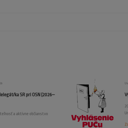
26
Uv
delegát/ka SR pri OSN (2026–
V
20
U
ateľnosť a aktívne občianstvo
Zo