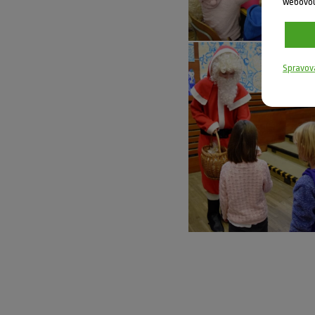
webovou
Spravov