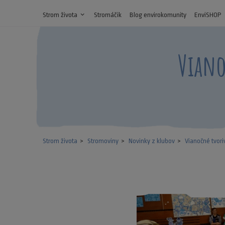
Strom života
expand_more
Stromáčik
Blog envirokomunity
EnviSHOP
Viano
Strom života
Stromoviny
Novinky z klubov
Vianočné tvori