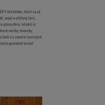
DFS Vretienko, ktorí sa už
, anjel a ufúľaný čert,
á atmosféra. 54 detí si
hové vločky, hviezdy,
činili a v závere tvorivých
ochotu pomáhať im bol