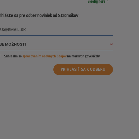
arrow_drop_up
Skroluj hore
ihláste sa pre odber noviniek od Stromákov
Súhlasím so
spracovaním osobných údajov
na marketingové účely.
PRIHLÁSIŤ SA K ODBERU