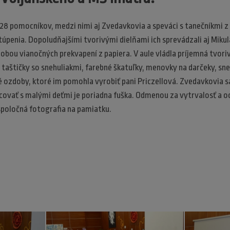
 28 pomocníkov, medzi nimi aj Zvedavkovia a speváci s tanečníkmi z 
úpenia. Dopoludňajšími tvorivými dielňami ich sprevádzali aj Mikuláš
robou vianočných prekvapení z papiera. V aule vládla príjemná tvoriv
aštičky so snehuliakmi, farebné škatuľky, menovky na darčeky, sne
é ozdoby, ktoré im pomohla vyrobiť pani Priczellová. Zvedavkovia sa 
racovať s malými deťmi je poriadna fuška. Odmenou za vytrvalosť a 
spoločná fotografia na pamiatku.