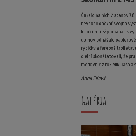
Čakalo na nich 7 stanovíšť,
nevedeli dočkať svojho vyst
ktorí im tiež pomáhali s vý
domov odnášalo papierové t
rybičky a farebné trblietav
dielní skonštatovali, že p
medovník z rúk Mikuláša a 
Anna Fiľová
Galéria