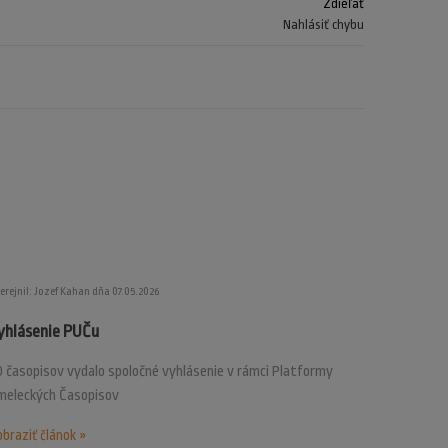
Zdieľať
Nahlásiť chybu
erejnil: Jozef Kahan dňa 07.05.2026
yhlásenie PUČu
 časopisov vydalo spoločné vyhlásenie v rámci Platformy
meleckých Časopisov
braziť článok »