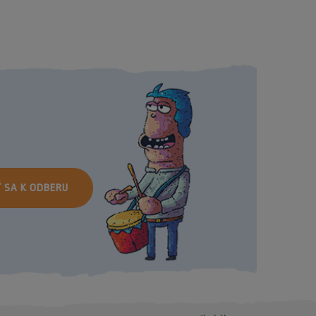
Ť SA K ODBERU