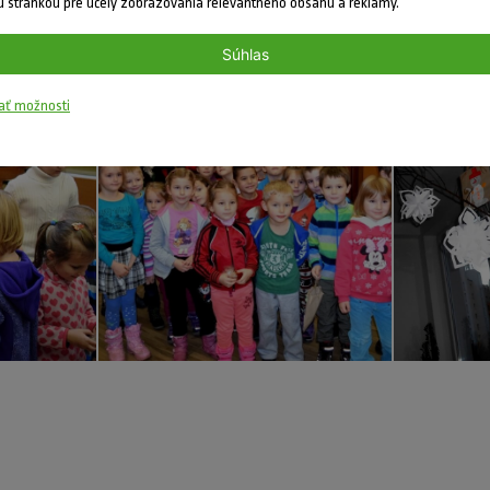
 stránkou pre účely zobrazovania relevantného obsahu a reklamy.
Súhlas
ať možnosti