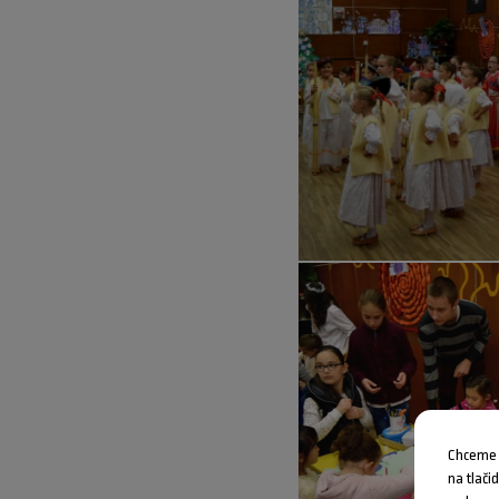
Chceme V
na tlači