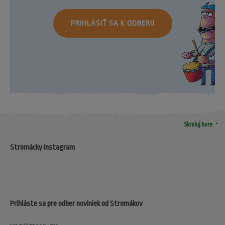
PRIHLÁSIŤ SA K ODBERU
arrow_drop_up
Skroluj hore
Stromácky Instagram
Prihláste sa pre odber noviniek od Stromákov