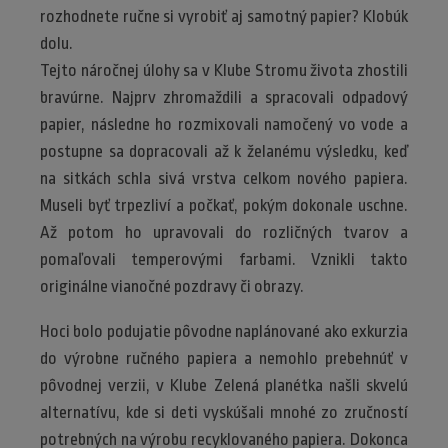
rozhodnete ručne si vyrobiť aj samotný papier? Klobúk
dolu.
Tejto náročnej úlohy sa v Klube Stromu života zhostili
bravúrne. Najprv zhromaždili a spracovali odpadový
papier, následne ho rozmixovali namočený vo vode a
postupne sa dopracovali až k želanému výsledku, keď
na sitkách schla sivá vrstva celkom nového papiera.
Museli byť trpezliví a počkať, pokým dokonale uschne.
Až potom ho upravovali do rozličných tvarov a
pomaľovali temperovými farbami. Vznikli takto
originálne vianočné pozdravy či obrazy.
Hoci bolo podujatie pôvodne naplánované ako exkurzia
do výrobne ručného papiera a nemohlo prebehnúť v
pôvodnej verzii, v Klube Zelená planétka našli skvelú
alternatívu, kde si deti vyskúšali mnohé zo zručností
potrebných na výrobu recyklovaného papiera. Dokonca