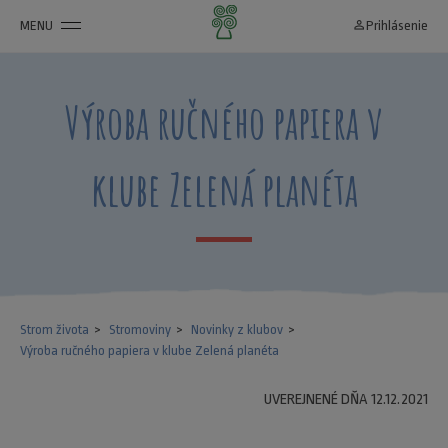
MENU
person_outline
Prihlásenie
Výroba ručného papiera v
klube Zelená planéta
Strom života
Stromoviny
Novinky z klubov
Výroba ručného papiera v klube Zelená planéta
UVEREJNENÉ DŇA 12.12.2021