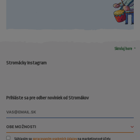
arrow_drop_up
Skroluj hore
Stromácky Instagram
Prihláste sa pre odber noviniek od Stromákov
Súhlasím so
spracovaním osobných údajov
na marketingové účely.