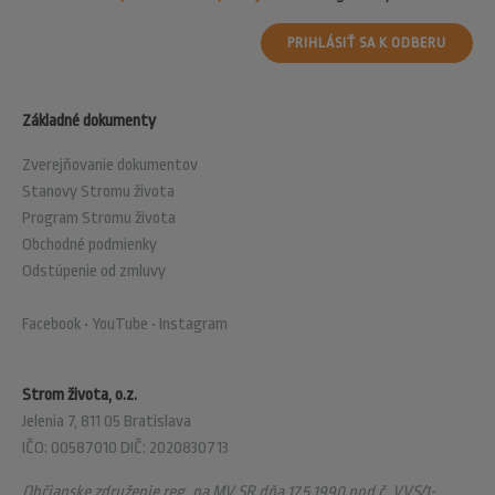
PRIHLÁSIŤ SA K ODBERU
Základné dokumenty
Zverejňovanie dokumentov
Stanovy Stromu života
Program Stromu života
Obchodné podmienky
Odstúpenie od zmluvy
Facebook
•
YouTube
•
Instagram
Strom života, o.z.
Jelenia 7, 811 05 Bratislava
IČO: 00587010 DIČ: 2020830713
Občianske združenie reg. na MV SR dňa 17.5.1990 pod č. VVS/1-