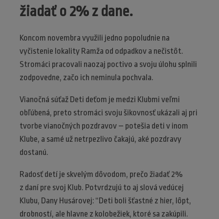
žiadať o 2% z dane.
Koncom novembra využili jedno popoludnie na
vyčistenie lokality Ramža od odpadkov a nečistôt.
Stromáci pracovali naozaj poctivo a svoju úlohu splnili
zodpovedne, začo ich neminula pochvala.
Vianočná súťaž Deti deťom je medzi Klubmi veľmi
obľúbená, preto stromáci svoju šikovnosť ukázali aj pri
tvorbe vianočných pozdravov – potešia deti v inom
Klube, a samé už netrpezlivo čakajú, aké pozdravy
dostanú.
Radosť detí je skvelým dôvodom, prečo žiadať 2%
z daní pre svoj Klub. Potvrdzujú to aj slová vedúcej
Klubu, Dany Husárovej: “Deti boli šťastné z hier, lôpt,
drobností, ale hlavne z kolobežiek, ktoré sa zakúpili.