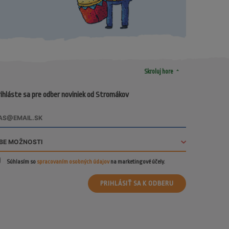
arrow_drop_up
Skroluj hore
ihláste sa pre odber noviniek od Stromákov
Súhlasím so
spracovaním osobných údajov
na marketingové účely.
PRIHLÁSIŤ SA K ODBERU