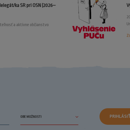
delegát/ka SR pri OSN (2026–
V
20
U
ateľnosť a aktívne občianstvo
Zo
PRIHLÁSI