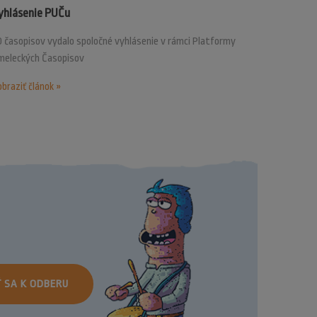
yhlásenie PUČu
 časopisov vydalo spoločné vyhlásenie v rámci Platformy
meleckých Časopisov
braziť článok »
Ť SA K ODBERU