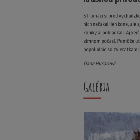
Stromáci si pred vychádzkou
nich nečakali len kone, ale 
koníky aj pohladkali. Aj k
zimnom počasí. Pomôže utuž
popoludnie so zvieratkami
Dana Husárová
Galéria