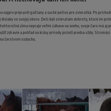
 najprv pripravili gaštany a suché pečivo pre zvieratká. Po príchod
aj diviaky vo svojej obore. Deti dali zvieratám dobroty, ktoré im prini
eď tohtoročná zima nepraje veľmi zábave na snehu, svoje čaro má aj
iť zdravie a pohľad na krásy prírody poteší predsa vždy. Stromáci 
 na čerstvom vzduchu.