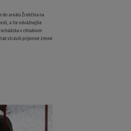
e do areálu Žrebčína na
esli, a tie odvážnejšie
 prechádzka v chladnom
tak strávili príjemné zimné