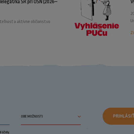
delegát/ka SR pri OSN (2026–
V
20
U
ateľnosť a aktívne občianstvo
Zo
PRIHLÁSI
 účely.