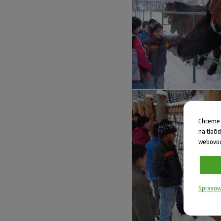
Chceme V
na tlači
webovou
Spravov