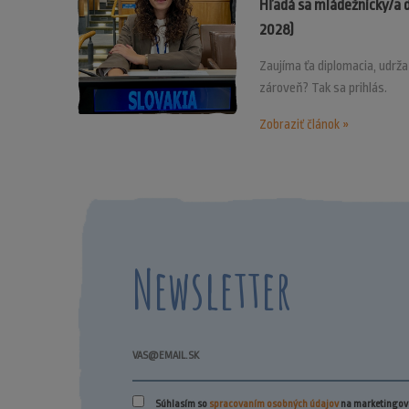
Hľadá sa mládežnícky/a 
2028)
Zaujíma ťa diplomacia, udrž
zároveň? Tak sa prihlás.
Zobraziť článok »
Newsletter
Súhlasím so
spracovaním osobných údajov
na marketingové