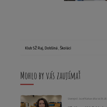
Klub SŽ Raj, Dobšiná
,
Školáci
Mohlo by vás zaujímať
Uverejnil: Jozef Kahan dňa 14.05.20