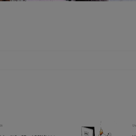
26
Uv