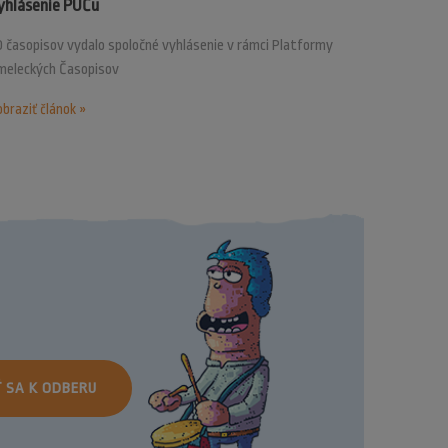
yhlásenie PUČu
 časopisov vydalo spoločné vyhlásenie v rámci Platformy
meleckých Časopisov
braziť článok »
Ť SA K ODBERU