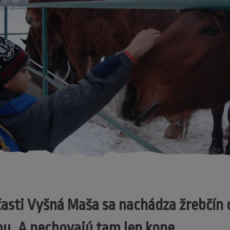
 časti Vyšná Maša sa nachádza žrebčín
ou. A nechovajú tam len kone.