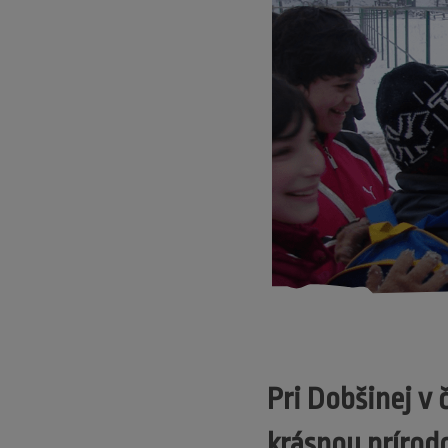
Pri Dobšinej v
krásnou prírod