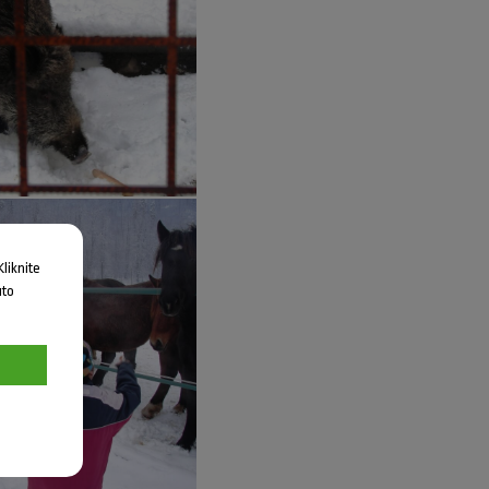
liknite
uto