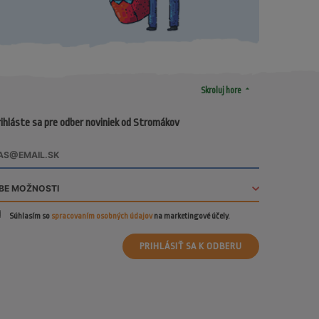
arrow_drop_up
Skroluj hore
ihláste sa pre odber noviniek od Stromákov
Súhlasím so
spracovaním osobných údajov
na marketingové účely.
PRIHLÁSIŤ SA K ODBERU