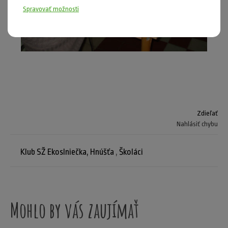
Spravovať možnosti
Zdieľať
Nahlásiť chybu
Klub SŽ Ekoslniečka, Hnúšťa
,
Školáci
Mohlo by vás zaujímať