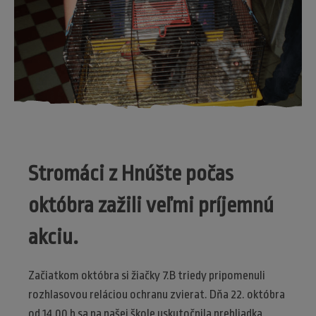
Stromáci z Hnúšte počas
októbra zažili veľmi príjemnú
akciu.
Začiatkom októbra si žiačky 7.B triedy pripomenuli
rozhlasovou reláciou ochranu zvierat. Dňa 22. októbra
od 14.00 h sa na našej škole uskutočnila prehliadka