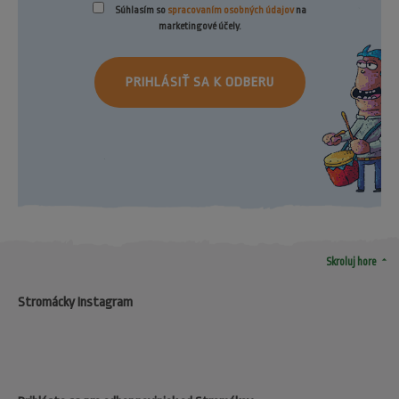
Súhlasím so
spracovaním osobných údajov
na
marketingové účely.
PRIHLÁSIŤ SA K ODBERU
arrow_drop_up
Skroluj hore
Stromácky Instagram