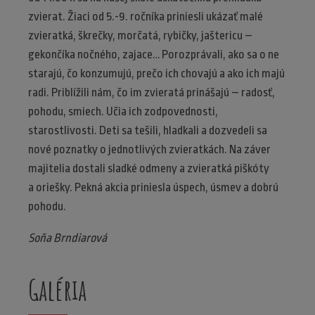
zvierat. Žiaci od 5.-9. ročníka priniesli ukázať malé
zvieratká, škrečky, morčatá, rybičky, jaštericu –
gekončíka nočného, zajace… Porozprávali, ako sa o ne
starajú, čo konzumujú, prečo ich chovajú a ako ich majú
radi. Priblížili nám, čo im zvieratá prinášajú – radosť,
pohodu, smiech. Učia ich zodpovednosti,
starostlivosti. Deti sa tešili, hladkali a dozvedeli sa
nové poznatky o jednotlivých zvieratkách. Na záver
majitelia dostali sladké odmeny a zvieratká piškóty
a oriešky. Pekná akcia priniesla úspech, úsmev a dobrú
pohodu.
Soňa Brndiarová
Galéria