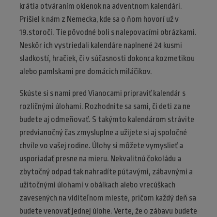
krátia otváraním okienok na adventnom kalendári.
Prišiel k nám z Nemecka, kde sa o ňom hovorí už v
19.storočí. Tie pôvodné boli s nalepovacími obrázkami.
Neskôr ich vystriedali kalendáre naplnené 24 kusmi
sladkostí, hračiek, či v súčasnosti dokonca kozmetikou
alebo pamlskami pre domácich miláčikov.
Skúste si s nami pred Vianocami pripraviť kalendár s
rozličnými úlohami. Rozhodnite sa sami, či deti za ne
budete aj odmeňovať. S takýmto kalendárom strávite
predvianočný čas zmysluplne a užijete si aj spoločné
chvíle vo vašej rodine. Úlohy si môžete vymyslieť a
usporiadať presne na mieru. Nekvalitnú čokoládu a
zbytočný odpad tak nahradíte pútavými, zábavnými a
užitočnými úlohami v obálkach alebo vrecúškach
zavesených na viditeľnom mieste, pričom každý deň sa
budete venovať jednej úlohe. Verte, že o zábavu budete