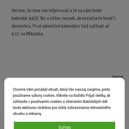
Veríme, že sme vás inšpirovali a že sa vám bude
kalendár páčiť. No a vôbec nevadí, ak nezačnete hneď 1.
decembra. Prvé adventné kalendáre tiež začínali až
6.12. na Mikuláša.
Zdieľať
Nahlásiť chybu
Chceme Vám prinášať obsah, ktorý Vás naozaj zaujíma, preto
používame súbory cookies. Kliknite na tlačidlo Prijať všetky, ak
časopis Stromáčik
,
Školáci
,
Škôlkári
súhlasíte s používaním cookies a zbieraním štatistických dát
touto webovou stránkou pre účely zobrazovania relevantného
obsahu a reklamy.
Súhlas