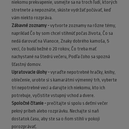
niekomu prekvapenie, usmejte sa na troch ľudí, ktorých
stretnete a nepoznáte, skúste vydržať počúvať, keď
vám niekto rozpráva.
Zábavné zoznamy -
vytvorte zoznamy na rôzne témy,
napríklad Čo by som chcel stihnúť počas života, Čo sa
nedá darovať na Vianoce, Znaky dobrého kamoša, 5
vecí, čo budú bežné o 20 rokov, Čo treba mať
nachystané na štedrú večeru, Podľa čoho sa spozná
šťastný domov.
Upratovacie úlohy -
vyraďte nepotrebné hračky, knihy,
oblečenie, urobte si s kamarátmi výmenný trh, vyberte
tri nepotrebné veci a darujte ich niekomu, kto ich
potrebuje, vyčistite vstupný vchod a dvere.
Spoločné čítanie -
prečítajte si spolu s deťmi večer
pekný príbeh alebo rozprávku. Nechajte si naň
dostatok času, aby ste sa o ňom stihli v pokoji
porozprávať.