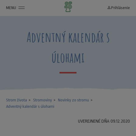
MENU
person_outline
Prihlásenie
Adventný kalendár s
úlohami
Strom života
Stromoviny
Novinky zo stromu
Adventný kalendár s úlohami
UVEREJNENÉ DŇA 09.12.2020