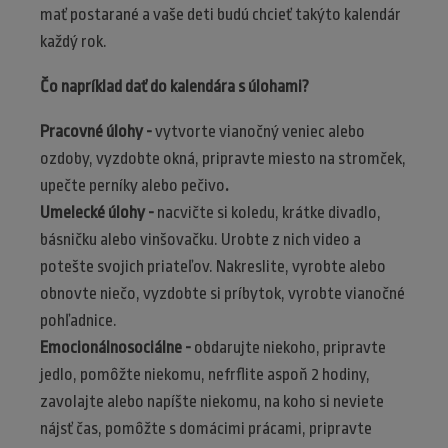
mať postarané a vaše deti budú chcieť takýto kalendár
každý rok.
Čo napríklad dať do kalendára s úlohami?
Pracovné úlohy -
vytvorte vianočný veniec alebo
ozdoby, vyzdobte okná, pripravte miesto na stromček,
upečte perníky alebo pečivo
.
Umelecké úlohy -
nacvičte si koledu, krátke divadlo,
básničku alebo vinšovačku. Urobte z nich video a
potešte svojich priateľov. Nakreslite, vyrobte alebo
obnovte niečo, vyzdobte si príbytok, vyrobte vianočné
pohľadnice.
Emocionálnosociálne -
obdarujte niekoho, pripravte
jedlo, pomôžte niekomu, nefrflite aspoň 2 hodiny,
zavolajte alebo napíšte niekomu, na koho si neviete
nájsť čas, pomôžte s domácimi prácami, pripravte