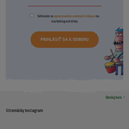
Súhlasím so
spracovaním osobných údajov
na
marketingové účely.
PRIHLÁSIŤ SA K ODBERU
arrow_drop_up
Skroluj hore
Stromácky Instagram