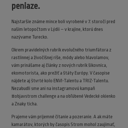
peniaze.
Najstaršie známe mince boli vyrobené v 7. storočí pred
naším letopočtom v Lýdii – v krajine, ktorú dnes
nazývame Turecko.
Okrem pravidelných rubrík evolučného triumfátora z
rastlinnej a živočíšnej ríše, módy alebo hlavolamov,
vám prinášame aj články z nových rubrík šikovnica,
ekomotorista, ako prežiť a štáty Európy. V časopise
nájdete aj štvrté kolo ENVI-Talentu a TRIZ-Talentu.
Nezabudli sme ani na instagramovú kampaň
#objavstrom challenge a na obľúbené Vedecké okienko
a Znaky ticha.
Prajeme vám príjemné čítanie a pozeranie. A ak máte
kamarátov, ktorých by časopis Strom mohol zaujímať,