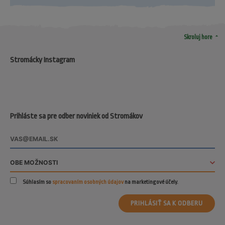
arrow_drop_up
Skroluj hore
Stromácky Instagram
Prihláste sa pre odber noviniek od Stromákov
Súhlasím so
spracovaním osobných údajov
na marketingové účely.
PRIHLÁSIŤ SA K ODBERU