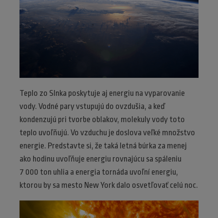
Teplo zo Slnka poskytuje aj energiu na vyparovanie
vody. Vodné pary vstupujú do ovzdušia, a keď
kondenzujú pri tvorbe oblakov, molekuly vody toto
teplo uvoľňujú. Vo vzduchu je doslova veľké množstvo
energie. Predstavte si, že taká letná búrka za menej
ako hodinu uvoľňuje energiu rovnajúcu sa spáleniu
7 000 ton uhlia a energia tornáda uvoľní energiu,
ktorou by sa mesto New York dalo osvetľovať celú noc.