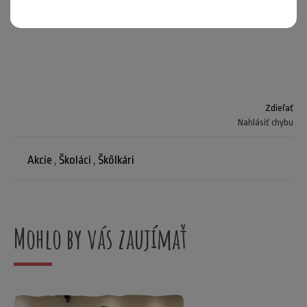
foto: wikimedia.org
Zdieľať
Nahlásiť chybu
Akcie
,
Školáci
,
Škôlkári
Mohlo by vás zaujímať