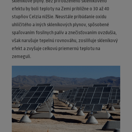
skleníkové plyny. Bez prirodzeného skleníkového
efektu by boli teploty na Zemi približne o 30 až 40
stupňov Celzia nižšie. Neustále pribúdanie oxidu
uhličitého a iných skleníkových plynov, spôsobené
spaľovaním fosílnych palív a znečisťovaním ovzdušia,
však narušuje tepelnú rovnováhu, zosilňuje skleníkový
efekt a zvyšuje celkovú priemernú teplotu na
zemeguli.