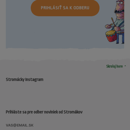
PRIHLÁSIŤ SA K ODBERU
arrow_drop_up
Skroluj hore
Stromácky Instagram
Prihláste sa pre odber noviniek od Stromákov