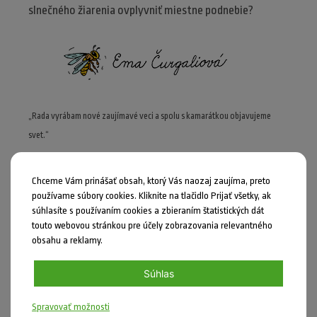
slnečného žiarenia ovplyvniť miestne podnebie?
„Rada vyrábam nové zaujímavé veci a spolu s kamarátkou objavujeme
svet.“
Chceme Vám prinášať obsah, ktorý Vás naozaj zaujíma, preto
používame súbory cookies. Kliknite na tlačidlo Prijať všetky, ak
Ktoré z daných tvrdení nevyplýva z textu?
súhlasíte s používaním cookies a zbieraním štatistických dát
touto webovou stránkou pre účely zobrazovania relevantného
Z celkového príjmu energie zo Slnka sa 70
obsahu a reklamy.
percent odráža od povrchu Zeme, čo
spôsobuje skleníkový efekt.
Súhlas
Počasie vzniká vďaka energii Slnka.
Spravovať možnosti