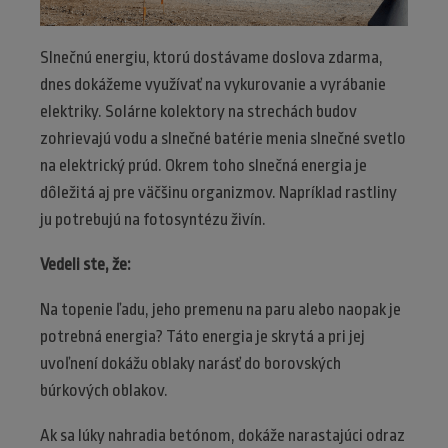
Slnečnú energiu, ktorú dostávame doslova zdarma,
dnes dokážeme využívať na vykurovanie a vyrábanie
elektriky. Solárne kolektory na strechách budov
zohrievajú vodu a slnečné batérie menia slnečné svetlo
na elektrický prúd. Okrem toho slnečná energia je
dôležitá aj pre väčšinu organizmov. Napríklad rastliny
ju potrebujú na fotosyntézu živín.
Vedeli ste, že:
Na topenie ľadu, jeho premenu na paru alebo naopak je
potrebná energia? Táto energia je skrytá a pri jej
uvoľnení dokážu oblaky narásť do borovských
búrkových oblakov.
Ak sa lúky nahradia betónom, dokáže narastajúci odraz