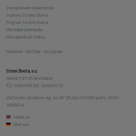
Zverejňovanie dokumentov
Stanovy Stromu života
Program Stromu života
Obchodné podmienky
Odstúpenie od zmluvy
Facebook
•
YouTube
•
Instagram
Strom života, o.z.
Jelenia 7, 811 05 Bratislava
IČO: 00587010 DIČ: 2020830713
Občianske združenie reg. na MV SR dňa 17.5.1990 pod č. VVS/1-
909/90-4
About us
Über uns