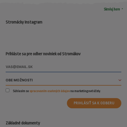
arrow_drop_up
Skroluj hore
Stromácky Instagram
Prihláste sa pre odber noviniek od Stromákov
Súhlasím so
spracovaním osobných údajov
na marketingové účely.
PRIHLÁSIŤ SA K ODBERU
Základné dokumenty