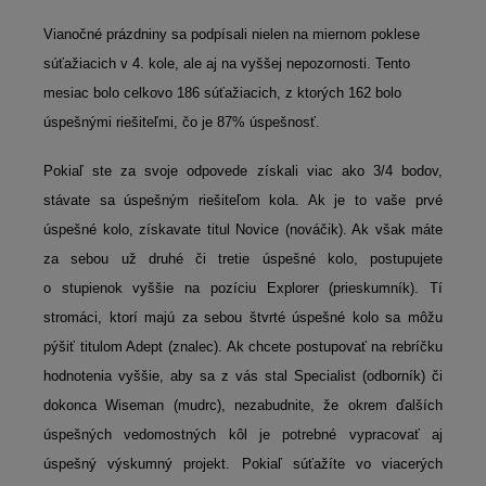
Vianočné prázdniny sa podpísali nielen na miernom poklese
súťažiacich v 4. kole, ale aj na vyššej nepozornosti. Tento
mesiac bolo celkovo 186 súťažiacich, z ktorých 162 bolo
úspešnými riešiteľmi, čo je 87% úspešnosť.
Pokiaľ ste za svoje odpovede získali viac ako 3/4 bodov,
stávate sa úspešným riešiteľom kola. Ak je to vaše prvé
úspešné kolo, získavate titul Novice (nováčik). Ak však máte
za sebou už druhé či tretie úspešné kolo, postupujete
o stupienok vyššie na pozíciu Explorer (prieskumník). Tí
stromáci, ktorí majú za sebou štvrté úspešné kolo sa môžu
pýšiť titulom Adept (znalec). Ak chcete postupovať na rebríčku
hodnotenia vyššie, aby sa z vás stal Specialist (odborník) či
dokonca Wiseman (mudrc), nezabudnite, že okrem ďalších
úspešných vedomostných kôl je potrebné vypracovať aj
úspešný výskumný projekt. Pokiaľ súťažíte vo viacerých