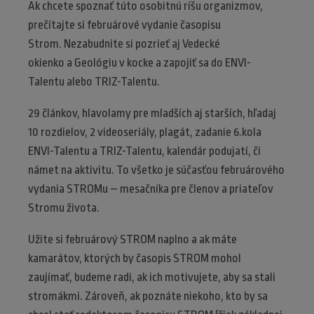
Ak chcete spoznať túto osobitnú ríšu organizmov,
prečítajte si februárové vydanie časopisu
Strom. Nezabudnite si pozrieť aj Vedecké
okienko a Geológiu v kocke a zapojiť sa do ENVI-
Talentu alebo TRIZ-Talentu.
29 článkov, hlavolamy pre mladších aj starších, hľadaj
10 rozdielov, 2 videoseriály, plagát, zadanie 6.kola
ENVI-Talentu a TRIZ-Talentu, kalendár podujatí, či
námet na aktivitu. To všetko je súčasťou februárového
vydania STROMu – mesačníka pre členov a priateľov
Stromu života.
Užite si februárový STROM naplno a ak máte
kamarátov, ktorých by časopis STROM mohol
zaujímať, budeme radi, ak ich motivujete, aby sa stali
stromákmi. Zároveň, ak poznáte niekoho, kto by sa