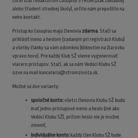
chcel stať redaktorom časopisu STROM (žiak základnej
alebo študent strednej školy), určite nám prepošlite na
neho kontakt.
Prístup ku časopisu majú členovia
zdarma
. Stačí sa
prihlásiť meno a heslom (zadaným pri registrácii Klubu)
a všetky články sa vám odomknú (kliknutím na žiarovku
vpravo hore). Pre každý Klub SŽ vieme vygenerovať
viacero prístupov. Stačí, ak sa nám Vedúci Klubu SŽ
ozve na mail kancelaria@stromzivota.sk.
Možné sú dve varianty:
spoločné konto:
všetci členovia Klubu SŽ budú
mať jedno prístupové meno a heslo (iné ako
Vedúci Klubu SŽ), pričom heslo nie je možné
zmeniť,
individuálne konto:
každý člen Klubu SŽ bude