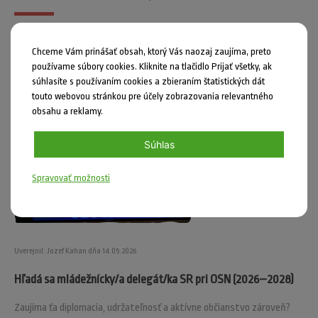
Chceme Vám prinášať obsah, ktorý Vás naozaj zaujíma, preto
používame súbory cookies. Kliknite na tlačidlo Prijať všetky, ak
súhlasíte s používaním cookies a zbieraním štatistických dát
touto webovou stránkou pre účely zobrazovania relevantného
obsahu a reklamy.
Súhlas
Spravovať možnosti
Uverejnil: Jozef Kahan dňa 14.05.2026
Hľadá sa mládežnícky/a delegát/ka SR pri OSN (2026–2028)
Zaujíma ťa diplomacia, udržateľnosť a aktívne občianstvo zároveň?