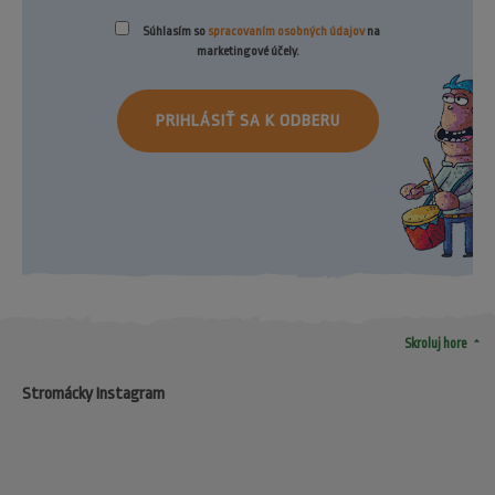
Súhlasím so
spracovaním osobných údajov
na
marketingové účely.
PRIHLÁSIŤ SA K ODBERU
arrow_drop_up
Skroluj hore
Stromácky Instagram