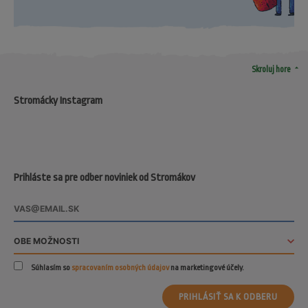
arrow_drop_up
Skroluj hore
Stromácky Instagram
Prihláste sa pre odber noviniek od Stromákov
Súhlasím so
spracovaním osobných údajov
na marketingové účely.
PRIHLÁSIŤ SA K ODBERU