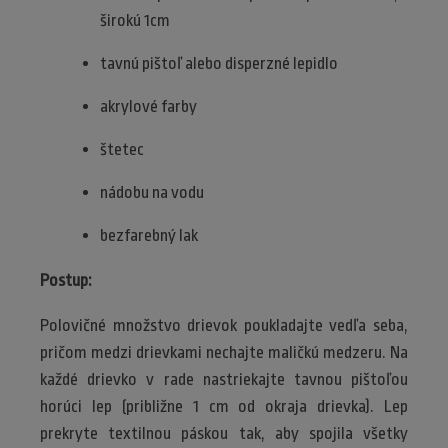
širokú 1cm
tavnú pištoľ alebo disperzné lepidlo
akrylové farby
štetec
nádobu na vodu
bezfarebný lak
Postup:
Polovičné množstvo drievok poukladajte vedľa seba,
pričom medzi drievkami nechajte maličkú medzeru. Na
každé drievko v rade nastriekajte tavnou pištoľou
horúci lep (približne 1 cm od okraja drievka). Lep
prekryte textilnou páskou tak, aby spojila všetky