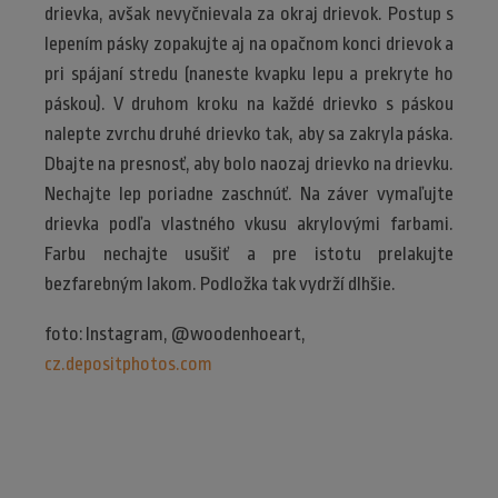
drievka, avšak nevyčnievala za okraj drievok. Postup s
lepením pásky zopakujte aj na opačnom konci drievok a
pri spájaní stredu (naneste kvapku lepu a prekryte ho
páskou). V druhom kroku na každé drievko s páskou
nalepte zvrchu druhé drievko tak, aby sa zakryla páska.
Dbajte na presnosť, aby bolo naozaj drievko na drievku.
Nechajte lep poriadne zaschnúť. Na záver vymaľujte
drievka podľa vlastného vkusu akrylovými farbami.
Farbu nechajte usušiť a pre istotu prelakujte
bezfarebným lakom. Podložka tak vydrží dlhšie.
foto: Instagram, @woodenhoeart,
cz.depositphotos.com