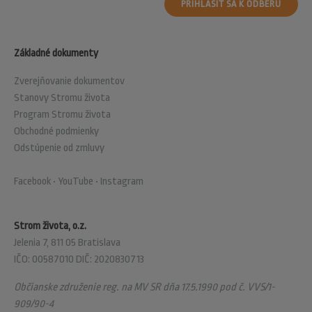
PRIHLÁSIŤ SA K ODBERU
Základné dokumenty
Zverejňovanie dokumentov
Stanovy Stromu života
Program Stromu života
Obchodné podmienky
Odstúpenie od zmluvy
Facebook
•
YouTube
•
Instagram
Strom života, o.z.
Jelenia 7, 811 05 Bratislava
IČO: 00587010 DIČ: 2020830713
Občianske združenie reg. na MV SR dňa 17.5.1990 pod č. VVS/1-
909/90-4