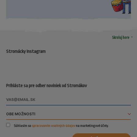
arrow_drop_up
Skroluj hore
Stromácky Instagram
Prihláste sa pre odber noviniek od Stromákov
Súhlasím so
spracovaním osobných údajov
na marketingové účely.