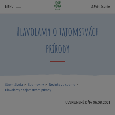
MENU
person_outline
Prihlásenie
Hlavolamy o tajomstvách
prírody
Strom života
Stromoviny
Novinky zo stromu
Hlavolamy o tajomstvách prírody
UVEREJNENÉ DŇA 06.08.2021