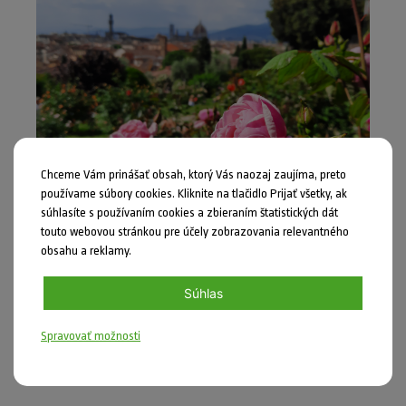
Chceme Vám prinášať obsah, ktorý Vás naozaj zaujíma, preto
používame súbory cookies. Kliknite na tlačidlo Prijať všetky, ak
súhlasíte s používaním cookies a zbieraním štatistických dát
touto webovou stránkou pre účely zobrazovania relevantného
obsahu a reklamy.
Na záver malé upozornenie. Už o niekoľko dní spustíme
Súhlas
registráciu škôl do tohto projektu, ktorý bude
Spravovať možnosti
prebiehať budúci školský rok. Tešíme sa na vašu účasť.