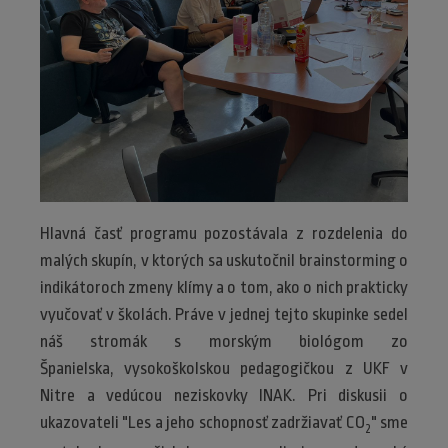
Hlavná časť programu pozostávala z rozdelenia do
malých skupín, v ktorých sa uskutočnil brainstorming o
indikátoroch zmeny klímy a o tom, ako o nich prakticky
vyučovať v školách. Práve v jednej tejto skupinke sedel
náš stromák s morským biológom zo
Španielska, vysokoškolskou pedagogičkou z UKF v
Nitre a vedúcou neziskovky INAK. Pri diskusii o
ukazovateli "Les a jeho schopnosť zadržiavať CO
" sme
2