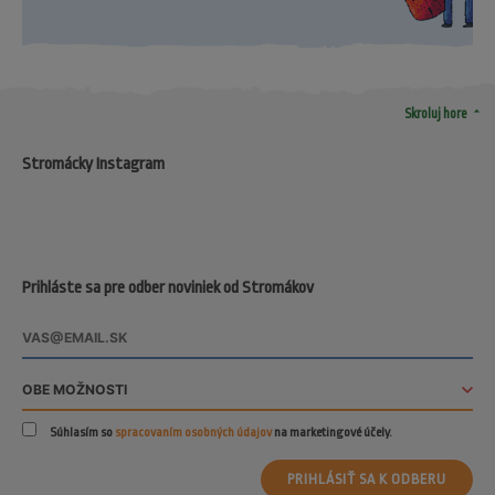
arrow_drop_up
Skroluj hore
Stromácky Instagram
Prihláste sa pre odber noviniek od Stromákov
Súhlasím so
spracovaním osobných údajov
na marketingové účely.
PRIHLÁSIŤ SA K ODBERU